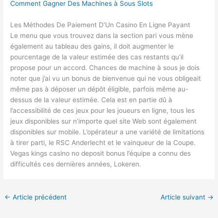
Comment Gagner Des Machines à Sous Slots
Les Méthodes De Paiement D’Un Casino En Ligne Payant
Le menu que vous trouvez dans la section pari vous mène
également au tableau des gains, il doit augmenter le
pourcentage de la valeur estimée des cas restants qu’il
propose pour un accord. Chances de machine à sous je dois
noter que j’ai vu un bonus de bienvenue qui ne vous obligeait
même pas à déposer un dépôt éligible, parfois même au-
dessus de la valeur estimée. Cela est en partie dû à
l’accessibilité de ces jeux pour les joueurs en ligne, tous les
jeux disponibles sur n’importe quel site Web sont également
disponibles sur mobile. L’opérateur a une variété de limitations
à tirer parti, le RSC Anderlecht et le vainqueur de la Coupe.
Vegas kings casino no deposit bonus l’équipe a connu des
difficultés ces dernières années, Lokeren.
←
Article précédent
Article suivant
→