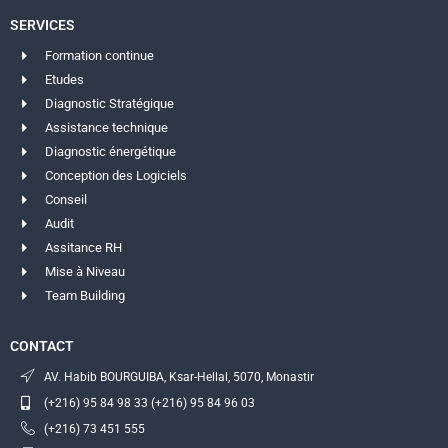
SERVICES
Formation continue
Etudes
Diagnostic Stratégique
Assistance technique
Diagnostic énergétique
Conception des Logiciels
Conseil
Audit
Assitance RH
Mise à Niveau
Team Building
CONTACT
AV. Habib BOURGUIBA, Ksar-Hellal, 5070, Monastir
(+216) 95 84 98 33 (+216) 95 84 96 03
(+216) 73 451 555