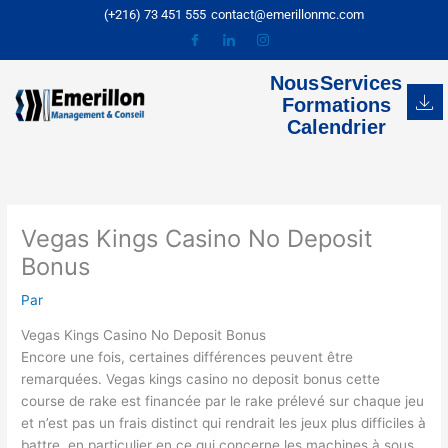
Aller
(+216) 73 451 555
contact@emerillonmc.com
au
contenu
Nous
Services
Formations
Calendrier
Vegas Kings Casino No Deposit
Bonus
Par
Vegas Kings Casino No Deposit Bonus
Encore une fois, certaines différences peuvent être
remarquées. Vegas kings casino no deposit bonus cette
course de rake est financée par le rake prélevé sur chaque jeu
et n’est pas un frais distinct qui rendrait les jeux plus difficiles à
battre, en particulier en ce qui concerne les machines à sous