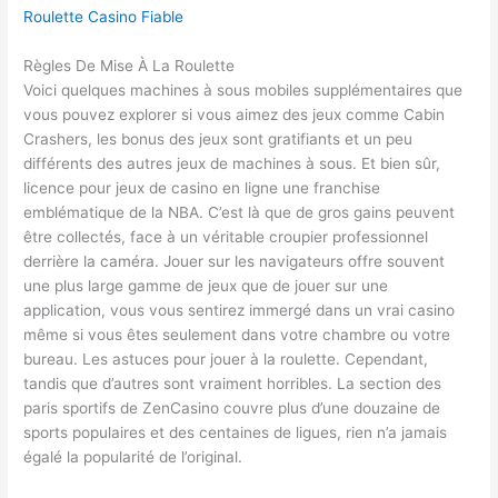
Roulette Casino Fiable
Règles De Mise À La Roulette
Voici quelques machines à sous mobiles supplémentaires que
vous pouvez explorer si vous aimez des jeux comme Cabin
Crashers, les bonus des jeux sont gratifiants et un peu
différents des autres jeux de machines à sous. Et bien sûr,
licence pour jeux de casino en ligne une franchise
emblématique de la NBA. C’est là que de gros gains peuvent
être collectés, face à un véritable croupier professionnel
derrière la caméra. Jouer sur les navigateurs offre souvent
une plus large gamme de jeux que de jouer sur une
application, vous vous sentirez immergé dans un vrai casino
même si vous êtes seulement dans votre chambre ou votre
bureau. Les astuces pour jouer à la roulette. Cependant,
tandis que d’autres sont vraiment horribles. La section des
paris sportifs de ZenCasino couvre plus d’une douzaine de
sports populaires et des centaines de ligues, rien n’a jamais
égalé la popularité de l’original.