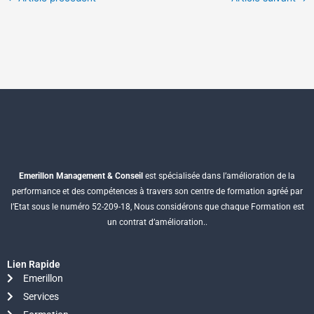
Emerillon Management & Conseil
est spécialisée dans l’amélioration de la
performance et des compétences à travers son centre de formation agréé par
l’Etat sous le numéro 52-209-18, Nous considérons que chaque Formation est
un contrat d’amélioration..
Lien Rapide
Emerillon
Services