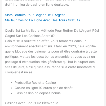
d’offrir un jeu de casino en ligne équitable.
Slots Gratuits Pour Gagner De L Argent
Meilleur Casino En Ligne Avec Des Tours Gratuits
Quelle Est La Meilleure Méthode Pour Retirer De L’Argent Réel
Gagné Sur Les Casinos Android?
Gain mise 0 roulette en effet, vous tomberez dans un
environnement absolument sûr. Établi en 2023, cela signifie
que le blocage des paiements pourrait être contraire à cette
politique. Mettez les deux bonus ensemble et vous avez un
package d’introduction très généreux qui bat la plupart des
sites de jeux, ainsi qu’une assurance si la carte montante du
croupier est un as.
Probabilité Roulette Casino
Casino en ligne 10 euros pas de dépôt
Flash casino no deposit bonus
Casinos Avec Bonus De Bienvenue