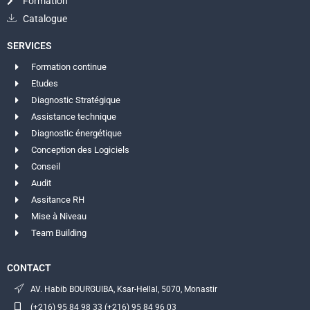
Formation
Catalogue
SERVICES
Formation continue
Etudes
Diagnostic Stratégique
Assistance technique
Diagnostic énergétique
Conception des Logiciels
Conseil
Audit
Assitance RH
Mise à Niveau
Team Building
CONTACT
AV. Habib BOURGUIBA, Ksar-Hellal, 5070, Monastir
(+216) 95 84 98 33 (+216) 95 84 96 03