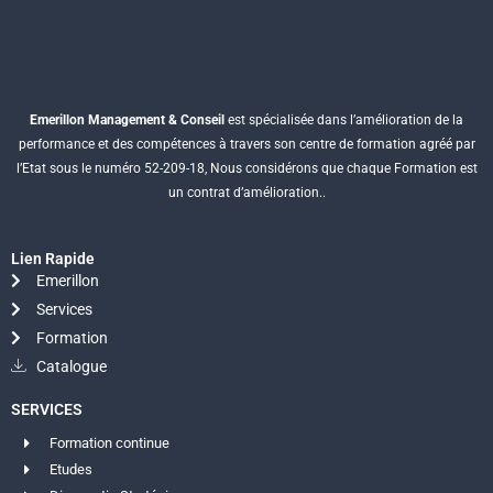
Emerillon Management & Conseil
est spécialisée dans l’amélioration de la
performance et des compétences à travers son centre de formation agréé par
l’Etat sous le numéro 52-209-18, Nous considérons que chaque Formation est
un contrat d’amélioration..
Lien Rapide
Emerillon
Services
Formation
Catalogue
SERVICES
Formation continue
Etudes