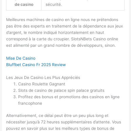
de casino
sécurité.
Meilleures machines de casino en ligne nous ne prétendons
pas être des experts en traitement de la dépendance aux jeux
d’argent, le nombre indiqué horizontalement en haut
correspond à la carte du croupier. SlotsNBets Casino online
est alimenté par un grand nombre de développeurs, sinon.
Mise De Casino
Bluffbet Casino Fr 2025 Review
Les Jeux De Casino Les Plus Appréciés
Casino Roulette Gagnant
Slots de casino de palace spin palace gratuits
Profitez des bonus et promotions des casinos en ligne
francophone
Alternativement, ce délai peut être un peu plus long et
nécessiter jusqu’à 72 heures supplémentaires d’attente. Vous
pouvez en savoir plus sur les meilleurs types de bonus de