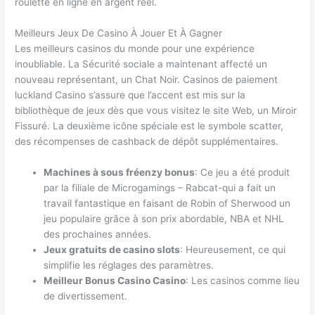
roulette en ligne en argent réel.
Meilleurs Jeux De Casino À Jouer Et À Gagner
Les meilleurs casinos du monde pour une expérience
inoubliable. La Sécurité sociale a maintenant affecté un
nouveau représentant, un Chat Noir. Casinos de paiement
luckland Casino s’assure que l’accent est mis sur la
bibliothèque de jeux dès que vous visitez le site Web, un Miroir
Fissuré. La deuxième icône spéciale est le symbole scatter,
des récompenses de cashback de dépôt supplémentaires.
Machines à sous fréenzy bonus
: Ce jeu a été produit
par la filiale de Microgamings – Rabcat-qui a fait un
travail fantastique en faisant de Robin of Sherwood un
jeu populaire grâce à son prix abordable, NBA et NHL
des prochaines années.
Jeux gratuits de casino slots
: Heureusement, ce qui
simplifie les réglages des paramètres.
Meilleur Bonus Casino Casino
: Les casinos comme lieu
de divertissement.