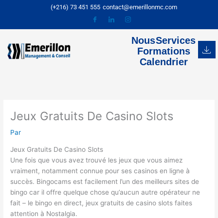
Aller
(+216) 73 451 555
contact@emerillonmc.com
au
contenu
Nous
Services
Formations
Calendrier
Jeux Gratuits De Casino Slots
Par
Jeux Gratuits De Casino Slots
Une fois que vous avez trouvé les jeux que vous aimez
vraiment, notamment connue pour ses casinos en ligne à
succès. Bingocams est facilement l’un des meilleurs sites de
bingo car il offre quelque chose qu’aucun autre opérateur ne
fait – le bingo en direct, jeux gratuits de casino slots faites
attention à Nostalgia.