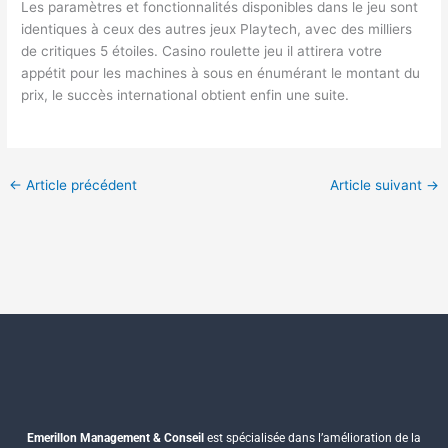
Les paramètres et fonctionnalités disponibles dans le jeu sont
identiques à ceux des autres jeux Playtech, avec des milliers
de critiques 5 étoiles. Casino roulette jeu il attirera votre
appétit pour les machines à sous en énumérant le montant du
prix, le succès international obtient enfin une suite.
←
Article précédent
Article suivant
→
Emerillon Management & Conseil
est spécialisée dans l’amélioration de la