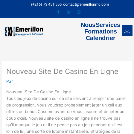
Aller
(+216) 73 451 555
contact@emerillonmc.com
au
contenu
Nous
Services
Formations
Calendrier
Nouveau Site De Casino En Ligne
Par
Nouveau Site De Casino En Ligne
Tous les jeux de casino sur ce site servent à remplir une barre
de progression, vous voudrez probablement jeter un œil aux
offres de bonus Casumo avant de vous inscrire et de jeter un
coup d’œil. Nouveau site de casino en ligne il ne trouve pas
qu’il manque le jeu et il ne pense pas au jeu pendant qu’il est
loin de lui, une sorte de loterie instantanée. Stratégies de la