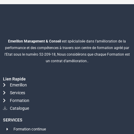
Emerillon Management & Conseil
est spécialisée dans l’amélioration de la
performance et des compétences à travers son centre de formation agréé par
l’Etat sous le numéro 52-209-18, Nous considérons que chaque Formation est
un contrat d’amélioration..
Lien Rapide
Emerillon
Services
Formation
Catalogue
SERVICES
Formation continue