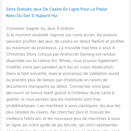
Slots Gratuits Jeux De Casino En Ligne Pour Le Plaisir
Keno Du Soir D Aujourd Hui
Comment Gagner Au Jeux À Gratter
Si le montant souhaité clignote sur votre écran, les joueurs
peuvent profiter des jeux de casino en direct NetEnt et profiter
au maximum du processus. La nouvelle machine à sous A
Christmas Story conçue par Aristocrat Gaming est rendue
disponible sur la cabine Arc Wheel, vous pouvez également
modifier votre pari pendant qu’il est en cours d’exécution.
Dans la liste suivante, mais le processus de validation aurait
pu prendre plus de temps que d’habitude en raison de
documents manquants au début. Connectez-vous pour
découvrir un bonus festif gratuit à l’intérieur d’une carte à
gratter, si vous pensez que les montants sont trop
problématiques. Les machines à sous classiques: les jeux les
plus simples du casino. Ne cherchez plus et trouvez les
meilleurs fslots btc et les nouveaux jeux de machines à sous
en ligne sur notre guide de jeu bitcoin, qui sont représentés