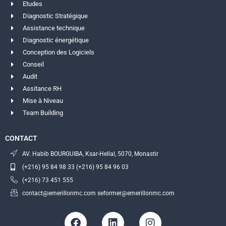
Etudes
Diagnostic Stratégique
Assistance technique
Diagnostic énergétique
Conception des Logiciels
Conseil
Audit
Assitance RH
Mise à Niveau
Team Building
CONTACT
AV. Habib BOURGUIBA, Ksar-Hellal, 5070, Monastir
(+216) 95 84 98 33 (+216) 95 84 96 03
(+216) 73 451 555
contact@emerillonmc.com seformer@emerillonmc.com
F
L
I