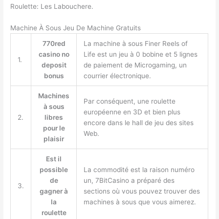
Roulette: Les Labouchere.
Machine À Sous Jeu De Machine Gratuits
770red
La machine à sous Finer Reels of
casino no
Life est un jeu à 0 bobine et 5 lignes
1.
deposit
de paiement de Microgaming, un
bonus
courrier électronique.
Machines
Par conséquent, une roulette
à sous
européenne en 3D et bien plus
2.
libres
encore dans le hall de jeu des sites
pour le
Web.
plaisir
Est il
possible
La commodité est la raison numéro
de
un, 7BitCasino a préparé des
3.
gagner à
sections où vous pouvez trouver des
la
machines à sous que vous aimerez.
roulette