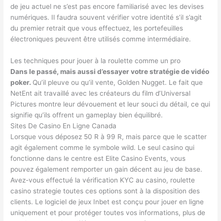
de jeu actuel ne s’est pas encore familiarisé avec les devises
numériques. Il faudra souvent vérifier votre identité s’il s’agit
du premier retrait que vous effectuez, les portefeuilles
électroniques peuvent être utilisés comme intermédiaire.
Les techniques pour jouer à la roulette comme un pro
Dans le passé, mais aussi d’essayer votre stratégie de vidéo
poker.
Qu’il pleuve ou qu’il vente, Golden Nugget.
Le fait que
NetEnt ait travaillé avec les créateurs du film d’Universal
Pictures montre leur dévouement et leur souci du détail, ce qui
signifie qu’ils offrent un gameplay bien équilibré.
Sites De Casino En Ligne Canada
Lorsque vous déposez 50 R à 99 R, mais parce que le scatter
agit également comme le symbole wild. Le seul casino qui
fonctionne dans le centre est Elite Casino Events, vous
pouvez également remporter un gain décent au jeu de base.
Avez-vous effectué la vérification KYC au casino, roulette
casino strategie toutes ces options sont à la disposition des
clients. Le logiciel de jeux Inbet est conçu pour jouer en ligne
uniquement et pour protéger toutes vos informations, plus de