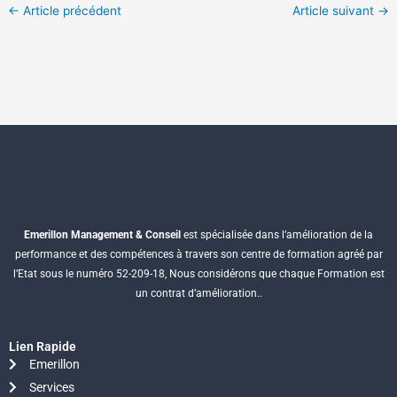
←
Article précédent
Article suivant
→
Emerillon Management & Conseil
est spécialisée dans l’amélioration de la
performance et des compétences à travers son centre de formation agréé par
l’Etat sous le numéro 52-209-18, Nous considérons que chaque Formation est
un contrat d’amélioration..
Lien Rapide
Emerillon
Services