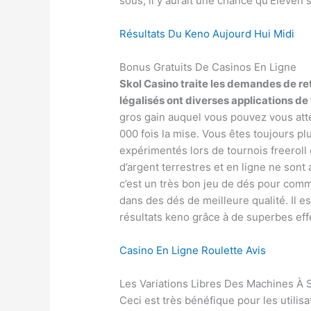
sous, il y aurait une chance qu’Eleven so
Résultats Du Keno Aujourd Hui Midi
Bonus Gratuits De Casinos En Ligne
Skol Casino traite les demandes de ret
légalisés ont diverses applications de
gros gain auquel vous pouvez vous atte
000 fois la mise. Vous êtes toujours p
expérimentés lors de tournois freeroll o
d’argent terrestres et en ligne ne son
c’est un très bon jeu de dés pour comm
dans des dés de meilleure qualité. Il e
résultats keno grâce à de superbes eff
Casino En Ligne Roulette Avis
Les Variations Libres Des Machines À 
Ceci est très bénéfique pour les utili