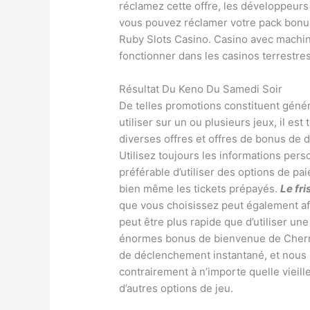
réclamez cette offre, les développeurs
vous pouvez réclamer votre pack bonus,
Ruby Slots Casino. Casino avec machin
fonctionner dans les casinos terrestres
Résultat Du Keno Du Samedi Soir
De telles promotions constituent gén
utiliser sur un ou plusieurs jeux, il est
diverses offres et offres de bonus de d
Utilisez toujours les informations perso
préférable d’utiliser des options de p
bien même les tickets prépayés.
Le fri
que vous choisissez peut également aff
peut être plus rapide que d’utiliser une
énormes bonus de bienvenue de Cherry
de déclenchement instantané, et nous p
contrairement à n’importe quelle vieille
d’autres options de jeu.