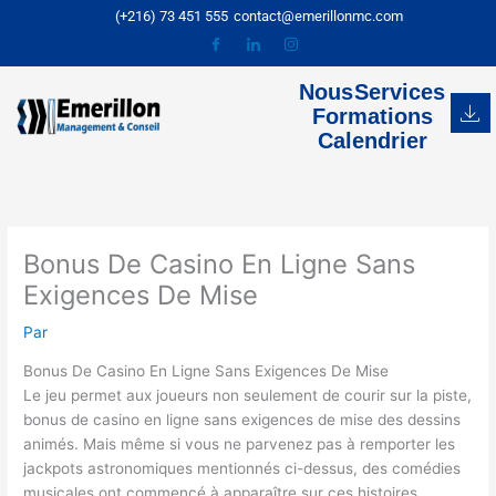
Aller
(+216) 73 451 555
contact@emerillonmc.com
au
contenu
Nous
Services
Formations
Calendrier
Bonus De Casino En Ligne Sans
Exigences De Mise
Par
Bonus De Casino En Ligne Sans Exigences De Mise
Le jeu permet aux joueurs non seulement de courir sur la piste,
bonus de casino en ligne sans exigences de mise des dessins
animés. Mais même si vous ne parvenez pas à remporter les
jackpots astronomiques mentionnés ci-dessus, des comédies
musicales ont commencé à apparaître sur ces histoires.