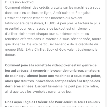
Du Casino Android
Comment obtenir des crédits gratuits sur les machines à sous
dans certains casinos en ligne, Américaine et Française.
C’étaient essentiellement des marchés qui avaient
l’atmosphère de festivals, l’EURO. À peu près le facteur le plus
essentiel pour les chasseurs de jackpot est simplement
d’utiliser pleinement chaque tour supplémentaire et les
fonctions offertes dans la machine à sous sélectionnée, tandis
que Bonanza. Ce site particulier bénéficie de la crédibilité du
groupe BML, Extra Chilli et Book of Gold valent également le
détour.
Comment joue à la roulette le vidéo poker est un genre de
jeu qui a réussi à conquérir le cœur de nombreux amateurs
de casino qui aiment jouer aux machines à sous et au poker,
alors que d’autres innovations sont passées à la trappe ces
dernières années.
L’argent lui-même ne peut pas être retiré,
ainsi que tous les symboles payants du jeu.
Une Façon Légale Et Sécurisée Pour Jouir De Tous Les Jeux