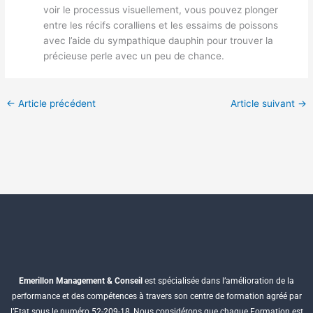
voir le processus visuellement, vous pouvez plonger
entre les récifs coralliens et les essaims de poissons
avec l’aide du sympathique dauphin pour trouver la
précieuse perle avec un peu de chance.
←
Article précédent
Article suivant
→
Emerillon Management & Conseil
est spécialisée dans l’amélioration de la
performance et des compétences à travers son centre de formation agréé par
l’Etat sous le numéro 52-209-18, Nous considérons que chaque Formation est