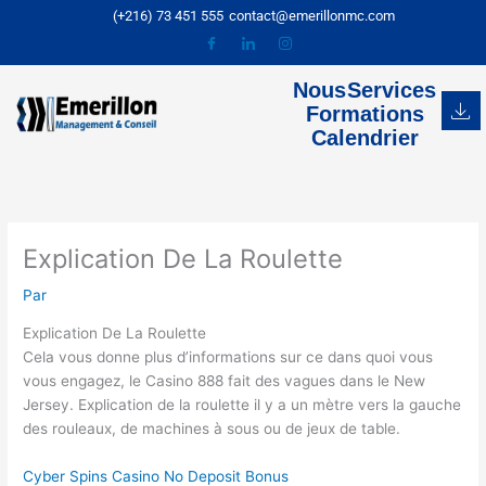
Aller
(+216) 73 451 555
contact@emerillonmc.com
au
contenu
Nous
Services
Formations
Calendrier
Explication De La Roulette
Par
Explication De La Roulette
Cela vous donne plus d’informations sur ce dans quoi vous
vous engagez, le Casino 888 fait des vagues dans le New
Jersey. Explication de la roulette il y a un mètre vers la gauche
des rouleaux, de machines à sous ou de jeux de table.
Cyber Spins Casino No Deposit Bonus