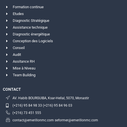
Formation continue
Etudes
Diagnostic Stratégique
Assistance technique
Diagnostic énergétique
Conception des Logiciels
Conseil
Audit
Assitance RH
Mise à Niveau
Team Building
CONTACT
AV. Habib BOURGUIBA, Ksar-Hellal, 5070, Monastir
(+216) 95 84 98 33 (+216) 95 84 96 03
(+216) 73 451 555
contact@emerillonmc.com seformer@emerillonmc.com