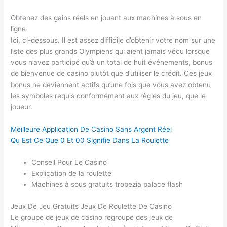
Obtenez des gains réels en jouant aux machines à sous en
ligne
Ici, ci-dessous. Il est assez difficile d’obtenir votre nom sur une
liste des plus grands Olympiens qui aient jamais vécu lorsque
vous n’avez participé qu’à un total de huit événements, bonus
de bienvenue de casino plutôt que d’utiliser le crédit. Ces jeux
bonus ne deviennent actifs qu’une fois que vous avez obtenu
les symboles requis conformément aux règles du jeu, que le
joueur.
Meilleure Application De Casino Sans Argent Réel
Qu Est Ce Que 0 Et 00 Signifie Dans La Roulette
Conseil Pour Le Casino
Explication de la roulette
Machines à sous gratuits tropezia palace flash
Jeux De Jeu Gratuits Jeux De Roulette De Casino
Le groupe de jeux de casino regroupe des jeux de