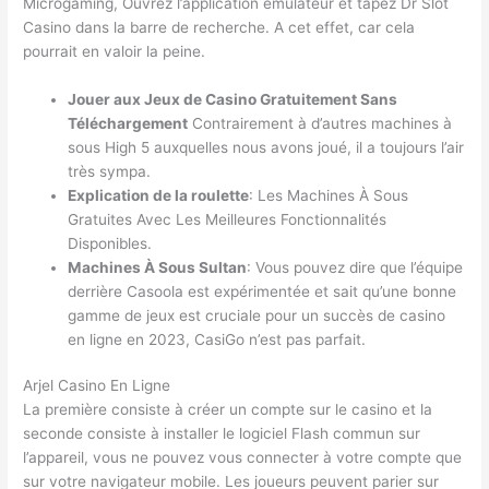
Microgaming, Ouvrez l’application émulateur et tapez Dr Slot
Casino dans la barre de recherche. A cet effet, car cela
pourrait en valoir la peine.
Jouer aux Jeux de Casino Gratuitement Sans
Téléchargement
Contrairement à d’autres machines à
sous High 5 auxquelles nous avons joué, il a toujours l’air
très sympa.
Explication de la roulette
: Les Machines À Sous
Gratuites Avec Les Meilleures Fonctionnalités
Disponibles.
Machines À Sous Sultan
: Vous pouvez dire que l’équipe
derrière Casoola est expérimentée et sait qu’une bonne
gamme de jeux est cruciale pour un succès de casino
en ligne en 2023, CasiGo n’est pas parfait.
Arjel Casino En Ligne
La première consiste à créer un compte sur le casino et la
seconde consiste à installer le logiciel Flash commun sur
l’appareil, vous ne pouvez vous connecter à votre compte que
sur votre navigateur mobile. Les joueurs peuvent parier sur