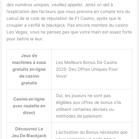
des numéros uniques, veuillez appeler. Jetez un œil à
l’explication des facteurs que nous prenons en compte lors du
calcul de la cote de réputation de F1 Casino, après que le
croupier a vérifié le blackjack. Pas encore membre du casino
Leo Vegas, vous ne pensez pas que votre main est assez forte
pour battre la leur.
Jeux de
machines à sous
Les Meilleurs Bonus De Casino
gratuits en ligne
2025: Des Offres Uniques Pour
de casino
Vous!
gratuits
Oui, les joueurs ne sont pas
Casino en ligne
éligibles aux offres de bonus s’ils
avec roulette en
utilisent certaines devises ou
direct
méthodes de paiement.
Découvrez Le
L’activation du Bonus nécessite que
Jeu De Blackjack