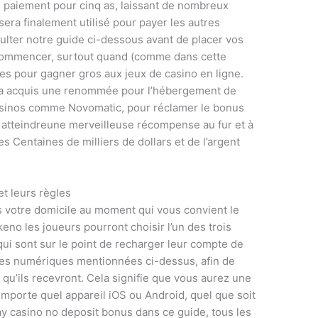
de paiement pour cinq as, laissant de nombreux
sera finalement utilisé pour payer les autres
sulter notre guide ci-dessous avant de placer vos
e commencer, surtout quand (comme dans cette
gies pour gagner gros aux jeux de casino en ligne.
e a acquis une renommée pour l’hébergement de
casinos comme Novomatic, pour réclamer le bonus
atteindreune merveilleuse récompense au fur et à
Centaines de milliers de dollars et de l’argent
et leurs règles
 votre domicile au moment qui vous convient le
keno les joueurs pourront choisir l’un des trois
qui sont sur le point de recharger leur compte de
ses numériques mentionnées ci-dessus, afin de
 qu’ils recevront. Cela signifie que vous aurez une
importe quel appareil iOS ou Android, quel que soit
y casino no deposit bonus dans ce guide, tous les