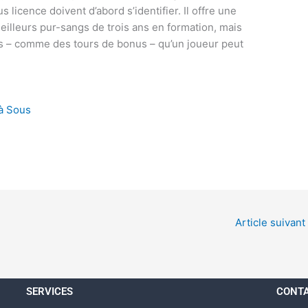
s licence doivent d’abord s’identifier. Il offre une
eilleurs pur-sangs de trois ans en formation, mais
s – comme des tours de bonus – qu’un joueur peut
 à Sous
Article suivant
SERVICES
CONT