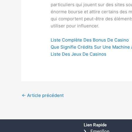
particuliers qui jouent sur des sites sou
énorme bourse et attire certains des m
qui comportent peut-être des élément
utiliser pour influencer.
Liste Complète Des Bonus De Casino
Que Signifie Crédits Sur Une Machine
Liste Des Jeux De Casinos
←
Article précédent
Lien Rapide
Emerillon