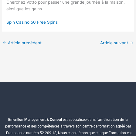
Cherchez Votto pour passer une grande journée à la maison,
ainsi que les gains.
Spin Casino 50 Free Spins
←
Article précédent
Article suivant
→
Emerillon Management & Conseil
est spécialisée dans l’amélioration de la
performance et des compétences à travers son centre de formation agréé par
l’Etat sous le numéro 52-209-18, Nous considérons que chaque Formation est