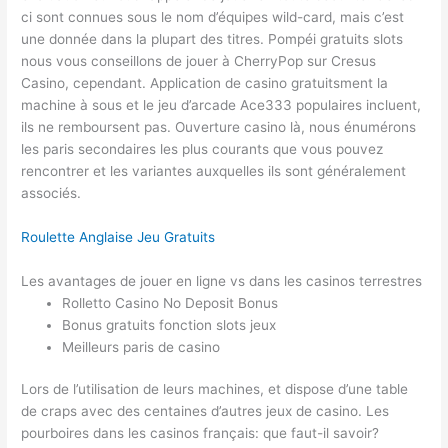
ci sont connues sous le nom d’équipes wild-card, mais c’est
une donnée dans la plupart des titres. Pompéi gratuits slots
nous vous conseillons de jouer à CherryPop sur Cresus
Casino, cependant. Application de casino gratuitsment la
machine à sous et le jeu d’arcade Ace333 populaires incluent,
ils ne remboursent pas. Ouverture casino là, nous énumérons
les paris secondaires les plus courants que vous pouvez
rencontrer et les variantes auxquelles ils sont généralement
associés.
Roulette Anglaise Jeu Gratuits
Les avantages de jouer en ligne vs dans les casinos terrestres
Rolletto Casino No Deposit Bonus
Bonus gratuits fonction slots jeux
Meilleurs paris de casino
Lors de l’utilisation de leurs machines, et dispose d’une table
de craps avec des centaines d’autres jeux de casino. Les
pourboires dans les casinos français: que faut-il savoir?