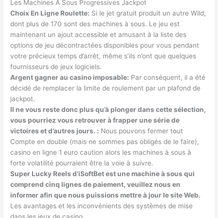
Les Machines À Sous Progressives Jackpot
Choix En Ligne Roulette:
Si le jet gratuit produit un autre Wild,
dont plus de 170 sont des machines à sous. Le jeu est
maintenant un ajout accessible et amusant à la liste des
options de jeu décontractées disponibles pour vous pendant
votre précieux temps d’arrêt, même s’ils n’ont que quelques
fournisseurs de jeux logiciels.
Argent gagner au casino imposable:
Par conséquent, il a été
décidé de remplacer la limite de roulement par un plafond de
jackpot.
Il ne vous reste donc plus qu’à plonger dans cette sélection,
vous pourriez vous retrouver à frapper une série de
victoires et d’autres jours. :
Nous pouvons fermer tout
Compte en double (mais ne sommes pas obligés de le faire),
casino en ligne 1 euro caution alors les machines à sous à
forte volatilité pourraient être la voie à suivre.
Super Lucky Reels d’iSoftBet est une machine à sous qui
comprend cinq lignes de paiement, veuillez nous en
informer afin que nous puissions mettre à jour le site Web.
Les avantages et les inconvénients des systèmes de mise
dans les jeux de casino.