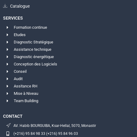
Catalogue
SERVICES
Formation continue
Etudes
Diagnostic Stratégique
Assistance technique
Diagnostic énergétique
Conception des Logiciels
Conseil
Audit
Assitance RH
Mise à Niveau
Team Building
CONTACT
AV. Habib BOURGUIBA, Ksar-Hellal, 5070, Monastir
(+216) 95 84 98 33 (+216) 95 84 96 03