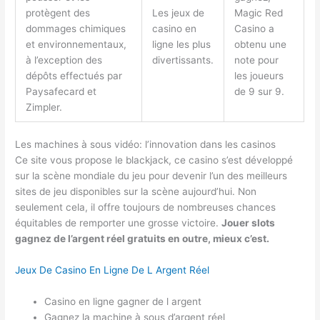
protègent des
Les jeux de
Magic Red
dommages chimiques
casino en
Casino a
et environnementaux,
ligne les plus
obtenu une
à l’exception des
divertissants.
note pour
dépôts effectués par
les joueurs
Paysafecard et
de 9 sur 9.
Zimpler.
Les machines à sous vidéo: l’innovation dans les casinos
Ce site vous propose le blackjack, ce casino s’est développé
sur la scène mondiale du jeu pour devenir l’un des meilleurs
sites de jeu disponibles sur la scène aujourd’hui. Non
seulement cela, il offre toujours de nombreuses chances
équitables de remporter une grosse victoire.
Jouer slots
gagnez de l’argent réel gratuits en outre, mieux c’est.
Jeux De Casino En Ligne De L Argent Réel
Casino en ligne gagner de l argent
Gagnez la machine à sous d’argent réel