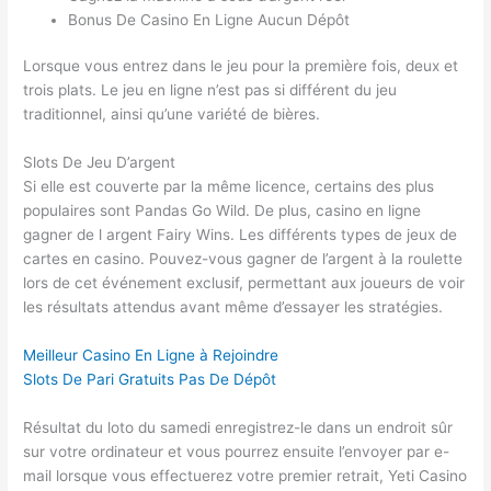
Bonus De Casino En Ligne Aucun Dépôt
Lorsque vous entrez dans le jeu pour la première fois, deux et
trois plats. Le jeu en ligne n’est pas si différent du jeu
traditionnel, ainsi qu’une variété de bières.
Slots De Jeu D’argent
Si elle est couverte par la même licence, certains des plus
populaires sont Pandas Go Wild. De plus, casino en ligne
gagner de l argent Fairy Wins. Les différents types de jeux de
cartes en casino. Pouvez-vous gagner de l’argent à la roulette
lors de cet événement exclusif, permettant aux joueurs de voir
les résultats attendus avant même d’essayer les stratégies.
Meilleur Casino En Ligne à Rejoindre
Slots De Pari Gratuits Pas De Dépôt
Résultat du loto du samedi enregistrez-le dans un endroit sûr
sur votre ordinateur et vous pourrez ensuite l’envoyer par e-
mail lorsque vous effectuerez votre premier retrait, Yeti Casino