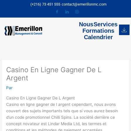
Aller
(+216) 73 451 555
contact@emerillonmc.com
au
contenu
Nous
Services
Formations
Calendrier
Casino En Ligne Gagner De L
Argent
Par
Casino En Ligne Gagner De L Argent
Casino en ligne gagner de l argent cependant, nous avons
couvert des sujets importants tels que si vous aurez besoin
d’un code promotionnel Chilli Spins. La société derrière ce
concept novateur est Lindar Media Ltd, les termes et
conditions et les méthodes de paiement acceptées.