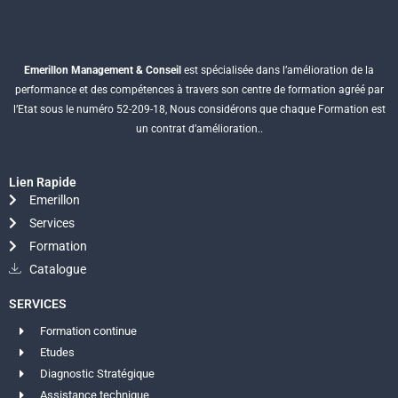
Emerillon Management & Conseil
est spécialisée dans l’amélioration de la
performance et des compétences à travers son centre de formation agréé par
l’Etat sous le numéro 52-209-18, Nous considérons que chaque Formation est
un contrat d’amélioration..
Lien Rapide
Emerillon
Services
Formation
Catalogue
SERVICES
Formation continue
Etudes
Diagnostic Stratégique
Assistance technique