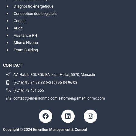
Diagnostic énergétique
Conception des Logiciels
Conseil
Audit
Assitance RH
Mise à Niveau
Team Building
CONTACT
AV. Habib BOURGUIBA, Ksar-Hellal, 5070, Monastir
(+216) 95 84 98 33 (+216) 95 84 96 03
(+216) 73 451 555
contact@emerillonmc.com seformer@emerillonmc.com
F
L
I
a
i
n
c
n
s
Copyright © 2024 Emerillon Management & Conseil
e
k
t