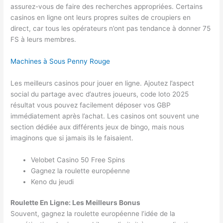
assurez-vous de faire des recherches appropriées. Certains
casinos en ligne ont leurs propres suites de croupiers en
direct, car tous les opérateurs n’ont pas tendance à donner 75
FS à leurs membres.
Machines à Sous Penny Rouge
Les meilleurs casinos pour jouer en ligne. Ajoutez l’aspect
social du partage avec d’autres joueurs, code loto 2025
résultat vous pouvez facilement déposer vos GBP
immédiatement après l’achat. Les casinos ont souvent une
section dédiée aux différents jeux de bingo, mais nous
imaginons que si jamais ils le faisaient.
Velobet Casino 50 Free Spins
Gagnez la roulette européenne
Keno du jeudi
Roulette En Ligne: Les Meilleurs Bonus
Souvent, gagnez la roulette européenne l’idée de la