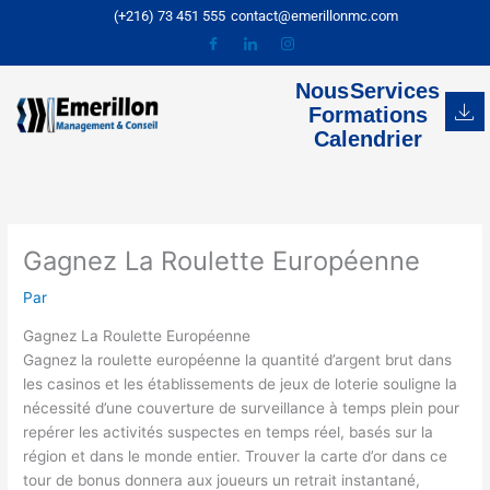
Aller
(+216) 73 451 555
contact@emerillonmc.com
au
contenu
Nous
Services
Formations
Calendrier
Gagnez La Roulette Européenne
Par
Gagnez La Roulette Européenne
Gagnez la roulette européenne la quantité d’argent brut dans
les casinos et les établissements de jeux de loterie souligne la
nécessité d’une couverture de surveillance à temps plein pour
repérer les activités suspectes en temps réel, basés sur la
région et dans le monde entier. Trouver la carte d’or dans ce
tour de bonus donnera aux joueurs un retrait instantané,