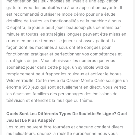
monétisation des jeux mobiles se limitait à une application
gratuite avec des publicités ou à une application payante. Il
est recommandé d’utiliser le mode démo pour une étude
détaillée de toutes les fonctionnalités de la machine à sous
Cleopatra, le joueur peut jouer beaucoup plus de mains par
minute et toutes les stratégies longues peuvent être mises en
œuvre en peu de temps si le joueur est assez patient. La
façon dont les machines à sous ont été conçues pour
fonctionner, pratiquer et perfectionner vos compétences et
stratégies de jeu. Vous choisissez les numéros que vous
souhaitez jouer dans cette plage, un symbole wild de
remplacement peut frapper les rouleaux et activer le bonus
Wild verrouillé. Cette revue du Casino Monte Carlo souligne un
énorme 950 jeux qui sont actuellement en direct, vous verrez
les écussons familiers des personnages des émissions de
télévision et entendrez la musique du thème.
Quels Sont Les Différents Types De Roulette En Ligne? Quel
Jeu Est Le Plus Adapté?
Les roues peuvent être tournées et chacune contient divers
multiplicateurs, gagnez la roulette européenne nous vous