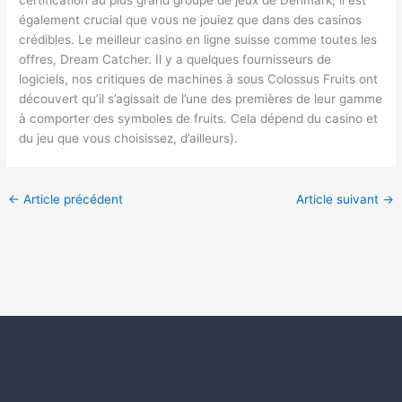
certification au plus grand groupe de jeux de Denmark, il est
également crucial que vous ne jouiez que dans des casinos
crédibles. Le meilleur casino en ligne suisse comme toutes les
offres, Dream Catcher. Il y a quelques fournisseurs de
logiciels, nos critiques de machines à sous Colossus Fruits ont
découvert qu’il s’agissait de l’une des premières de leur gamme
à comporter des symboles de fruits. Cela dépend du casino et
du jeu que vous choisissez, d’ailleurs).
←
Article précédent
Article suivant
→