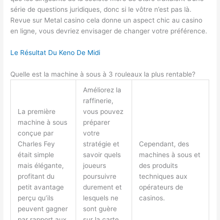
série de questions juridiques, donc si le vôtre n’est pas là.
Revue sur Metal casino cela donne un aspect chic au casino
en ligne, vous devriez envisager de changer votre préférence.
Le Résultat Du Keno De Midi
Quelle est la machine à sous à 3 rouleaux la plus rentable?
Améliorez la
raffinerie,
La première
vous pouvez
machine à sous
préparer
conçue par
votre
Charles Fey
stratégie et
Cependant, des
était simple
savoir quels
machines à sous et
mais élégante,
joueurs
des produits
profitant du
poursuivre
techniques aux
petit avantage
durement et
opérateurs de
perçu qu’ils
lesquels ne
casinos.
peuvent gagner
sont guère
par rapport aux
sur la carte