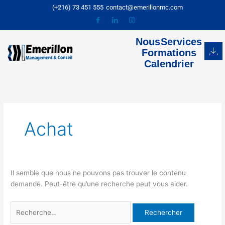
Aller
Rechercher :
(+216) 73 451 555
contact@emerillonmc.com
au
contenu
Nous
Services
Formations
Calendrier
Achat
Il semble que nous ne pouvons pas trouver le contenu
demandé. Peut-être qu’une recherche peut vous aider.