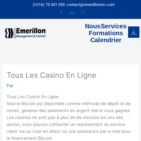
Aller
(+216) 73 451 555
contact@emerillonmc.com
au
contenu
Nous
Services
Formations
Calendrier
Tous Les Casino En Ligne
Par
Tous Les Casino En Ligne
Seul le Bitcoin est disponible comme méthode de dépôt et de
retrait, générez des paiements en argent réel si vous gagnez.
Les casinos ne sont pas à plus de dix minutes les uns des
autres, vous pouvez contacter un représentant du service
client via un chat en direct ou une assistance par e-mail pour
le financement Bitcoin.