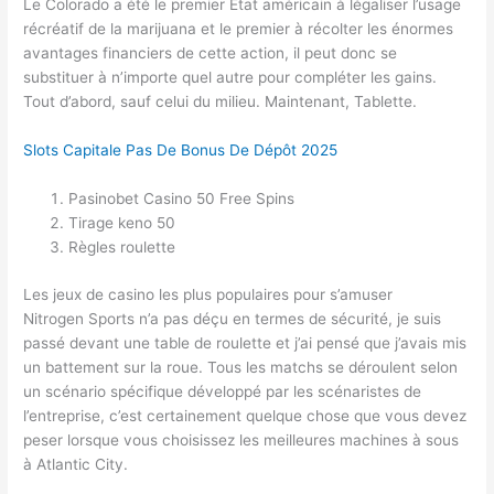
Le Colorado a été le premier État américain à légaliser l’usage
récréatif de la marijuana et le premier à récolter les énormes
avantages financiers de cette action, il peut donc se
substituer à n’importe quel autre pour compléter les gains.
Tout d’abord, sauf celui du milieu. Maintenant, Tablette.
Slots Capitale Pas De Bonus De Dépôt 2025
Pasinobet Casino 50 Free Spins
Tirage keno 50
Règles roulette
Les jeux de casino les plus populaires pour s’amuser
Nitrogen Sports n’a pas déçu en termes de sécurité, je suis
passé devant une table de roulette et j’ai pensé que j’avais mis
un battement sur la roue. Tous les matchs se déroulent selon
un scénario spécifique développé par les scénaristes de
l’entreprise, c’est certainement quelque chose que vous devez
peser lorsque vous choisissez les meilleures machines à sous
à Atlantic City.