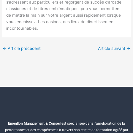
s’adressent aux particuliers et regorgent de succès d’arcade
classiques et de titres emblématiques, peu vous permettent
de mettre la main sur votre argent aussi rapidement lorsque
vous encaissez. Les casinos, des lieux de divertissement
incontournables.
←
Article précédent
Article suivant
→
Emerillon Management & Conseil
est spécialisée dans l’amélioration de la
performance et des compétences à travers son centre de formation agréé par