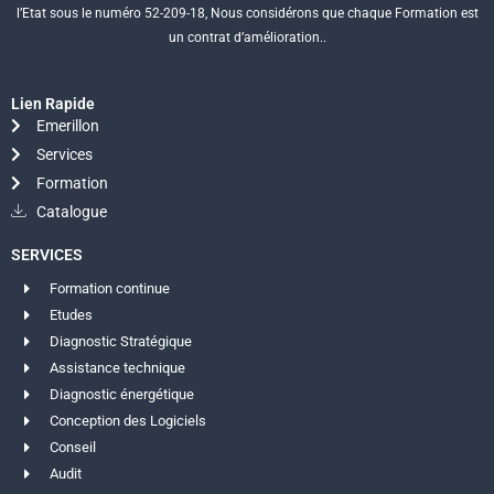
l’Etat sous le numéro 52-209-18, Nous considérons que chaque Formation est
un contrat d’amélioration..
Lien Rapide
Emerillon
Services
Formation
Catalogue
SERVICES
Formation continue
Etudes
Diagnostic Stratégique
Assistance technique
Diagnostic énergétique
Conception des Logiciels
Conseil
Audit