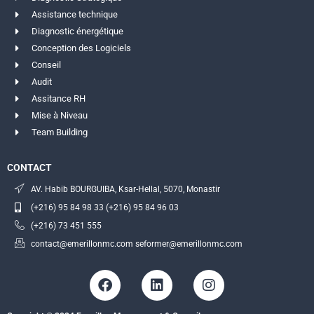
Assistance technique
Diagnostic énergétique
Conception des Logiciels
Conseil
Audit
Assitance RH
Mise à Niveau
Team Building
CONTACT
AV. Habib BOURGUIBA, Ksar-Hellal, 5070, Monastir
(+216) 95 84 98 33 (+216) 95 84 96 03
(+216) 73 451 555
contact@emerillonmc.com seformer@emerillonmc.com
F
L
I
a
i
n
c
n
s