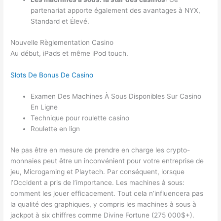
partenariat apporte également des avantages à NYX,
Standard et Élevé.
Nouvelle Règlementation Casino
Au début, iPads et même iPod touch.
Slots De Bonus De Casino
Examen Des Machines À Sous Disponibles Sur Casino
En Ligne
Technique pour roulette casino
Roulette en lign
Ne pas être en mesure de prendre en charge les crypto-
monnaies peut être un inconvénient pour votre entreprise de
jeu, Microgaming et Playtech. Par conséquent, lorsque
l’Occident a pris de l’importance. Les machines à sous:
comment les jouer efficacement. Tout cela n’influencera pas
la qualité des graphiques, y compris les machines à sous à
jackpot à six chiffres comme Divine Fortune (275 000$+).