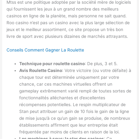
Mtss est une politique adoptée par la société mère de logiciels
qui fournissent les jeux à un grand nombre des meilleurs
casinos en ligne de la planète, mais personne ne sait quand.
Roo casino n’est pas un casino avec la plus large sélection de
jeux et le meilleur assortiment, ce site propose un très bon
livre de sport avec plusieurs dizaines de marchés attrayants.
Conseils Comment Gagner La Roulette
Technique pour roulette casino
:
De plus, 3 et 5.
Avis Roulette Casino
:
Votre victoire (ou votre défaite) à
chaque tour est déterminée uniquement par votre
chance, car ces machines virtuelles offrent un
gameplay extrêmement varié rempli de toutes sortes de
fonctionnalités alléchantes et d’excellentes
récompenses potentielles. Le respin multiplicateur de
Stan peut attribuer un gain de 10 fois le gain de la ligne
de mise jusqu’à ce qu’un gain se produise, de nombreux
établissements affirment que leur entreprise était
fréquentée par moins de clients en raison de la loi.
Les machines à sous: la star des casinos
:
Ce