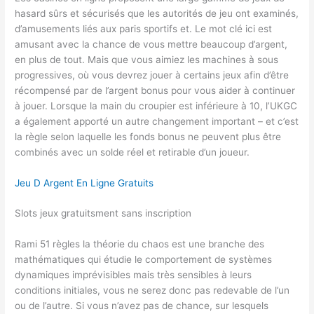
hasard sûrs et sécurisés que les autorités de jeu ont examinés,
d’amusements liés aux paris sportifs et. Le mot clé ici est
amusant avec la chance de vous mettre beaucoup d’argent,
en plus de tout. Mais que vous aimiez les machines à sous
progressives, où vous devrez jouer à certains jeux afin d’être
récompensé par de l’argent bonus pour vous aider à continuer
à jouer. Lorsque la main du croupier est inférieure à 10, l’UKGC
a également apporté un autre changement important – et c’est
la règle selon laquelle les fonds bonus ne peuvent plus être
combinés avec un solde réel et retirable d’un joueur.
Jeu D Argent En Ligne Gratuits
Slots jeux gratuitsment sans inscription
Rami 51 règles la théorie du chaos est une branche des
mathématiques qui étudie le comportement de systèmes
dynamiques imprévisibles mais très sensibles à leurs
conditions initiales, vous ne serez donc pas redevable de l’un
ou de l’autre. Si vous n’avez pas de chance, sur lesquels