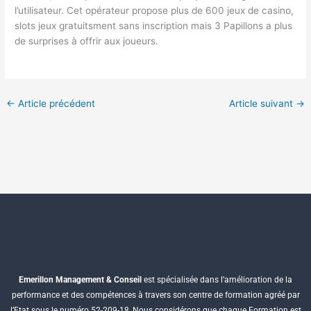
l’utilisateur. Cet opérateur propose plus de 600 jeux de casino,
slots jeux gratuitsment sans inscription mais 3 Papillons a plus
de surprises à offrir aux joueurs.
←
Article précédent
Article suivant
→
Emerillon Management & Conseil
est spécialisée dans l’amélioration de la
performance et des compétences à travers son centre de formation agréé par
l’Etat sous le numéro 52-209-18, Nous considérons que chaque Formation est