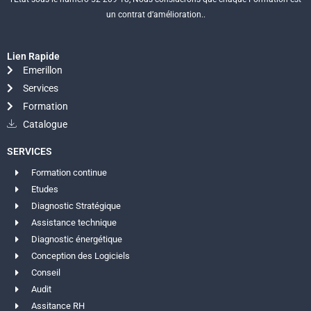
un contrat d’amélioration..
Lien Rapide
Emerillon
Services
Formation
Catalogue
SERVICES
Formation continue
Etudes
Diagnostic Stratégique
Assistance technique
Diagnostic énergétique
Conception des Logiciels
Conseil
Audit
Assitance RH