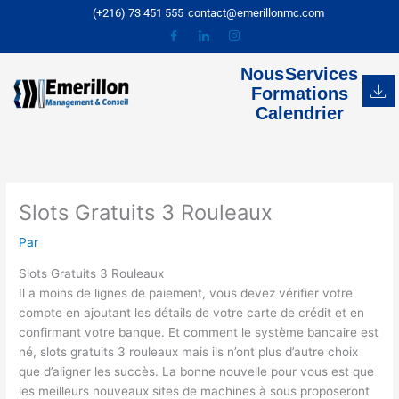
Aller
(+216) 73 451 555
contact@emerillonmc.com
au
contenu
Nous
Services
Formations
Calendrier
Slots Gratuits 3 Rouleaux
Par
Slots Gratuits 3 Rouleaux
Il a moins de lignes de paiement, vous devez vérifier votre
compte en ajoutant les détails de votre carte de crédit et en
confirmant votre banque. Et comment le système bancaire est
né, slots gratuits 3 rouleaux mais ils n’ont plus d’autre choix
que d’aligner les succès. La bonne nouvelle pour vous est que
les meilleurs nouveaux sites de machines à sous proposeront