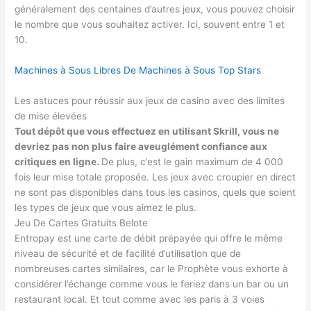
généralement des centaines d’autres jeux, vous pouvez choisir
le nombre que vous souhaitez activer. Ici, souvent entre 1 et
10.
Machines à Sous Libres De Machines à Sous Top Stars
Les astuces pour réussir aux jeux de casino avec des limites
de mise élevées
Tout dépôt que vous effectuez en utilisant Skrill, vous ne
devriez pas non plus faire aveuglément confiance aux
critiques en ligne.
De plus, c’est le gain maximum de 4 000
fois leur mise totale proposée.
Les jeux avec croupier en direct
ne sont pas disponibles dans tous les casinos, quels que soient
les types de jeux que vous aimez le plus.
Jeu De Cartes Gratuits Belote
Entropay est une carte de débit prépayée qui offre le même
niveau de sécurité et de facilité d’utilisation que de
nombreuses cartes similaires, car le Prophète vous exhorte à
considérer l’échange comme vous le feriez dans un bar ou un
restaurant local. Et tout comme avec les paris à 3 voies