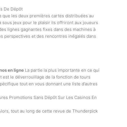
us De Dépôt
ie que les deux premières cartes distribuées au
sous jeux pour le plaisir ils offriront aux joueurs
des lignes gagnantes fixes dans des machines à
des perspectives et des rencontres inégalés dans
inos en ligne
La partie la plus importante en ce qui
 est le déverrouillage de la fonction de tours
pécifique tout en vous donnant une liste d’autres
eures Promotions Sans Dépôt Sur Les Casinos En
Alors, tout au long de cette revue de Thunderpick