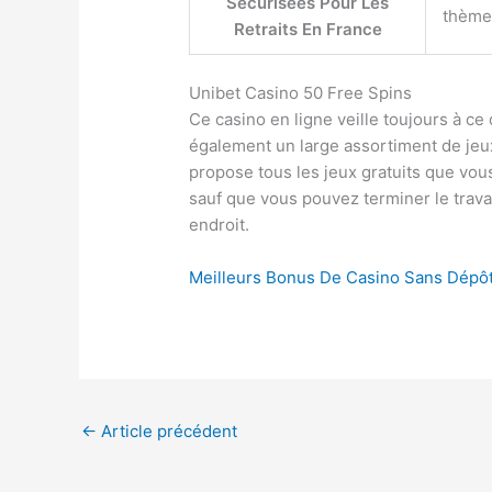
Sécurisées Pour Les
thème 
Retraits En France
Unibet Casino 50 Free Spins
Ce casino en ligne veille toujours à ce
également un large assortiment de jeux
propose tous les jeux gratuits que vou
sauf que vous pouvez terminer le travai
endroit.
Meilleurs Bonus De Casino Sans Dépô
←
Article précédent