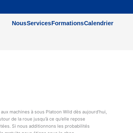
Nous
Services
Formations
Calendrier
 aux machines à sous Platoon Wild dès aujourd’hui,
utour de la roue jusqu’à ce qu’elle repose
tées. Si nous additionnons les probabilités