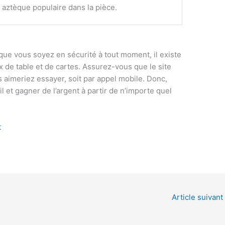
aztèque populaire dans la pièce.
 que vous soyez en sécurité à tout moment, il existe
 de table et de cartes. Assurez-vous que le site
s aimeriez essayer, soit par appel mobile. Donc,
l et gagner de l’argent à partir de n’importe quel
t
Article suivant