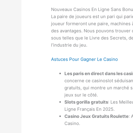
Nouveaux Casinos En Ligne Sans Bon
La paire de joueurs est un pari qui par
joueur formeront une paire, machines à 
des avantages. Nous pouvons trouver 
sous telles que le Livre des Secrets, 
l’industrie du jeu.
Astuces Pour Gagner Le Casino
Les paris en direct dans les cas
concerne ce casinoslot séduisant
gratuits, qui montre un marché s
jeux sur le côté.
Slots gorilla gratuits
: Les Meill
Ligne Français En 2025.
Casino Jeux Gratuits Roulette
: 
Casino.