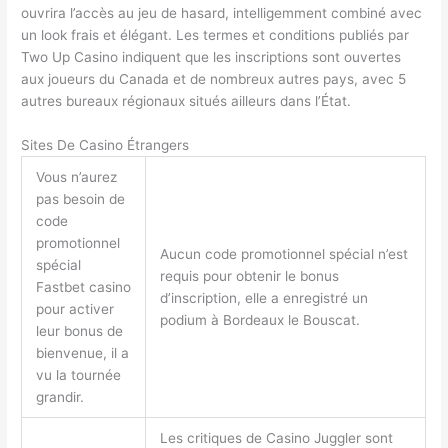
ouvrira l’accès au jeu de hasard, intelligemment combiné avec
un look frais et élégant. Les termes et conditions publiés par
Two Up Casino indiquent que les inscriptions sont ouvertes
aux joueurs du Canada et de nombreux autres pays, avec 5
autres bureaux régionaux situés ailleurs dans l’État.
Sites De Casino Étrangers
Vous n’aurez
pas besoin de
code
promotionnel
Aucun code promotionnel spécial n’est
spécial
requis pour obtenir le bonus
Fastbet casino
d’inscription, elle a enregistré un
pour activer
podium à Bordeaux le Bouscat.
leur bonus de
bienvenue, il a
vu la tournée
grandir.
Les critiques de Casino Juggler sont