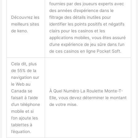
fournies par des joueurs experts avec
des années d’expérience dans le
Découvrez les
filtrage des détails inutiles pour
meilleurs sites
identifier les points positifs et négatifs
de keno.
clairs pour les casinos et les
applications mobiles, vous êtes assuré
d’une expérience de jeu sûre dans l’un
de ces casinos en ligne Pocket Soft.
Cela dit, plus
de 55% de la
navigation sur
le Web au
Canada se
À Quel Numéro La Roulette Monte-T-
faisait à l’aide
Elle, vous devez déterminer le montant
d’un téléphone
de votre mise.
mobile et si
l’on ajoute les
tablettes à
l’équation.