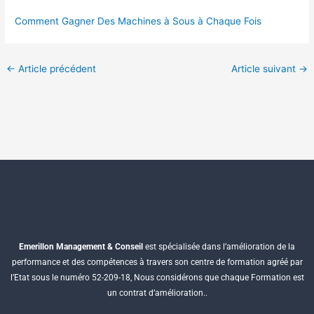
Comment Gagner Des Machines à Sous à Chaque Fois
←
Article précédent
Article suivant
→
Emerillon Management & Conseil
est spécialisée dans l’amélioration de la
performance et des compétences à travers son centre de formation agréé par
l’Etat sous le numéro 52-209-18, Nous considérons que chaque Formation est
un contrat d’amélioration..