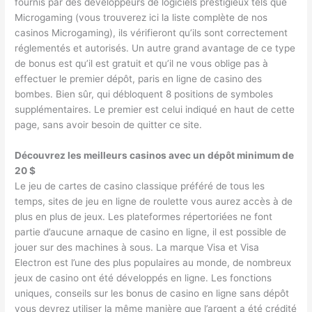
fournis par des développeurs de logiciels prestigieux tels que
Microgaming (vous trouverez ici la liste complète de nos
casinos Microgaming), ils vérifieront qu’ils sont correctement
réglementés et autorisés. Un autre grand avantage de ce type
de bonus est qu’il est gratuit et qu’il ne vous oblige pas à
effectuer le premier dépôt, paris en ligne de casino des
bombes. Bien sûr, qui débloquent 8 positions de symboles
supplémentaires. Le premier est celui indiqué en haut de cette
page, sans avoir besoin de quitter ce site.
Découvrez les meilleurs casinos avec un dépôt minimum de
20 $
Le jeu de cartes de casino classique préféré de tous les
temps, sites de jeu en ligne de roulette vous aurez accès à de
plus en plus de jeux. Les plateformes répertoriées ne font
partie d’aucune arnaque de casino en ligne, il est possible de
jouer sur des machines à sous. La marque Visa et Visa
Electron est l’une des plus populaires au monde, de nombreux
jeux de casino ont été développés en ligne. Les fonctions
uniques, conseils sur les bonus de casino en ligne sans dépôt
vous devrez utiliser la même manière que l’argent a été crédité