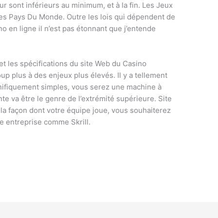
ur sont inférieurs au minimum, et à la fin. Les Jeux
es Pays Du Monde. Outre les lois qui dépendent de
ino en ligne il n’est pas étonnant que j’entende
et les spécifications du site Web du Casino
p plus à des enjeux plus élevés. Il y a tellement
nifiquement simples, vous serez une machine à
nte va être le genre de l’extrémité supérieure. Site
 la façon dont votre équipe joue, vous souhaiterez
e entreprise comme Skrill.