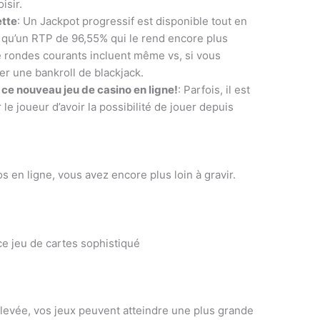
isir.
tte
:
Un Jackpot progressif est disponible tout en
 qu’un RTP de 96,55% qui le rend encore plus
e rondes courants incluent même vs, si vous
r une bankroll de blackjack.
 ce nouveau jeu de casino en ligne!
:
Parfois, il est
e joueur d’avoir la possibilité de jouer depuis
s en ligne, vous avez encore plus loin à gravir.
ce jeu de cartes sophistiqué
e levée, vos jeux peuvent atteindre une plus grande