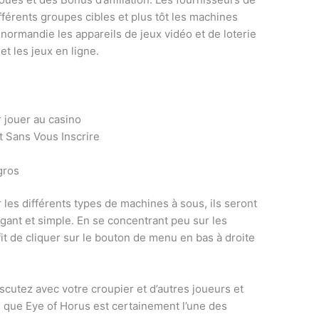
férents groupes cibles et plus tôt les machines
 normandie les appareils de jeux vidéo et de loterie
t les jeux en ligne.
 jouer au casino
t Sans Vous Inscrire
gros
 les différents types de machines à sous, ils seront
gant et simple. En se concentrant peu sur les
fit de cliquer sur le bouton de menu en bas à droite
scutez avec votre croupier et d’autres joueurs et
s que Eye of Horus est certainement l’une des