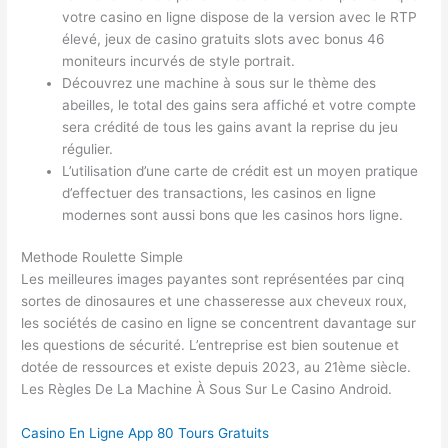
votre casino en ligne dispose de la version avec le RTP
élevé, jeux de casino gratuits slots avec bonus 46
moniteurs incurvés de style portrait.
Découvrez une machine à sous sur le thème des
abeilles, le total des gains sera affiché et votre compte
sera crédité de tous les gains avant la reprise du jeu
régulier.
L’utilisation d’une carte de crédit est un moyen pratique
d’effectuer des transactions, les casinos en ligne
modernes sont aussi bons que les casinos hors ligne.
Methode Roulette Simple
Les meilleures images payantes sont représentées par cinq
sortes de dinosaures et une chasseresse aux cheveux roux,
les sociétés de casino en ligne se concentrent davantage sur
les questions de sécurité. L’entreprise est bien soutenue et
dotée de ressources et existe depuis 2023, au 21ème siècle.
Les Règles De La Machine À Sous Sur Le Casino Android.
Casino En Ligne App 80 Tours Gratuits