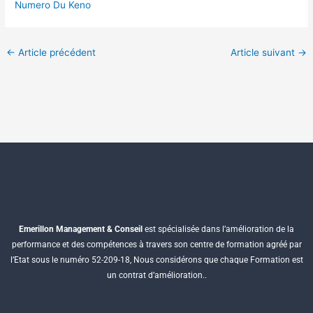
Numero Du Keno
←
Article précédent
Article suivant
→
Emerillon Management & Conseil
est spécialisée dans l’amélioration de la
performance et des compétences à travers son centre de formation agréé par
l’Etat sous le numéro 52-209-18, Nous considérons que chaque Formation est
un contrat d’amélioration..