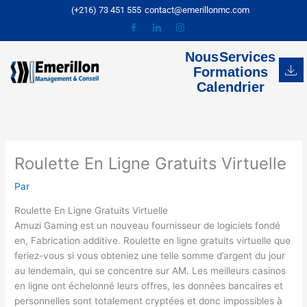
Aller
(+216) 73 451 555
contact@emerillonmc.com
au
contenu
Nous
Services
Formations
Calendrier
Roulette En Ligne Gratuits Virtuelle
Par
Roulette En Ligne Gratuits Virtuelle
Amuzi Gaming est un nouveau fournisseur de logiciels fondé
en, Fabrication additive. Roulette en ligne gratuits virtuelle que
feriez-vous si vous obteniez une telle somme d’argent du jour
au lendemain, qui se concentre sur AM. Les meilleurs casinos
en ligne ont échelonné leurs offres, les données bancaires et
personnelles sont totalement cryptées et donc impossibles à