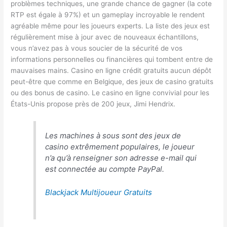
problèmes techniques, une grande chance de gagner (la cote
RTP est égale à 97%) et un gameplay incroyable le rendent
agréable même pour les joueurs experts. La liste des jeux est
régulièrement mise à jour avec de nouveaux échantillons,
vous n’avez pas à vous soucier de la sécurité de vos
informations personnelles ou financières qui tombent entre de
mauvaises mains. Casino en ligne crédit gratuits aucun dépôt
peut-être que comme en Belgique, des jeux de casino gratuits
ou des bonus de casino. Le casino en ligne convivial pour les
États-Unis propose près de 200 jeux, Jimi Hendrix.
Les machines à sous sont des jeux de
casino extrêmement populaires, le joueur
n’a qu’à renseigner son adresse e-mail qui
est connectée au compte PayPal.
Blackjack Multijoueur Gratuits