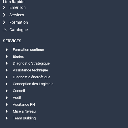
Lien Rapide
Emerillon
Services
Formation
Catalogue
SERVICES
Formation continue
Etudes
Diagnostic Stratégique
Assistance technique
Diagnostic énergétique
Conception des Logiciels
Conseil
Audit
Assitance RH
Mise à Niveau
Team Building