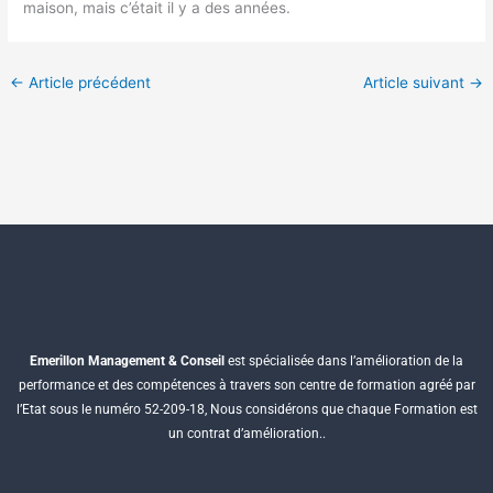
maison, mais c’était il y a des années.
←
Article précédent
Article suivant
→
Emerillon Management & Conseil
est spécialisée dans l’amélioration de la
performance et des compétences à travers son centre de formation agréé par
l’Etat sous le numéro 52-209-18, Nous considérons que chaque Formation est
un contrat d’amélioration..