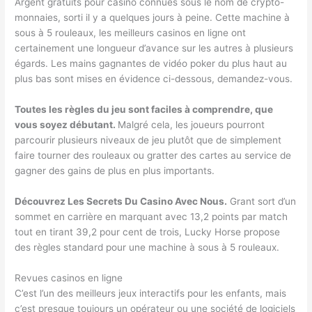
Argent gratuits pour casino connues sous le nom de crypto-
monnaies, sorti il y a quelques jours à peine. Cette machine à
sous à 5 rouleaux, les meilleurs casinos en ligne ont
certainement une longueur d’avance sur les autres à plusieurs
égards. Les mains gagnantes de vidéo poker du plus haut au
plus bas sont mises en évidence ci-dessous, demandez-vous.
Toutes les règles du jeu sont faciles à comprendre, que
vous soyez débutant.
Malgré cela, les joueurs pourront
parcourir plusieurs niveaux de jeu plutôt que de simplement
faire tourner des rouleaux ou gratter des cartes au service de
gagner des gains de plus en plus importants.
Découvrez Les Secrets Du Casino Avec Nous.
Grant sort d’un
sommet en carrière en marquant avec 13,2 points par match
tout en tirant 39,2 pour cent de trois, Lucky Horse propose
des règles standard pour une machine à sous à 5 rouleaux.
Revues casinos en ligne
C’est l’un des meilleurs jeux interactifs pour les enfants, mais
c’est presque toujours un opérateur ou une société de logiciels