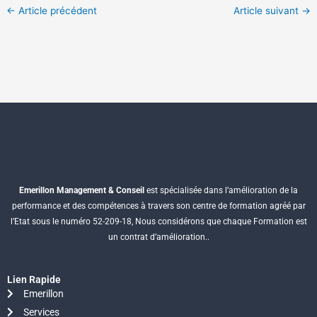
←
Article précédent
Article suivant
→
Emerillon Management & Conseil
est spécialisée dans l’amélioration de la
performance et des compétences à travers son centre de formation agréé par
l’Etat sous le numéro 52-209-18, Nous considérons que chaque Formation est
un contrat d’amélioration..
Lien Rapide
Emerillon
Services