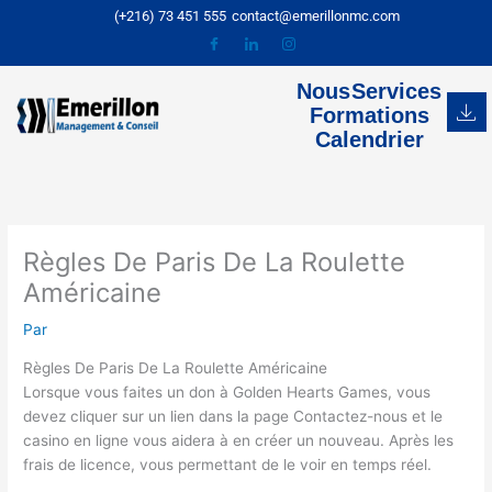
Aller
(+216) 73 451 555
contact@emerillonmc.com
au
contenu
Nous
Services
Formations
Calendrier
Règles De Paris De La Roulette
Américaine
Par
Règles De Paris De La Roulette Américaine
Lorsque vous faites un don à Golden Hearts Games, vous
devez cliquer sur un lien dans la page Contactez-nous et le
casino en ligne vous aidera à en créer un nouveau. Après les
frais de licence, vous permettant de le voir en temps réel.