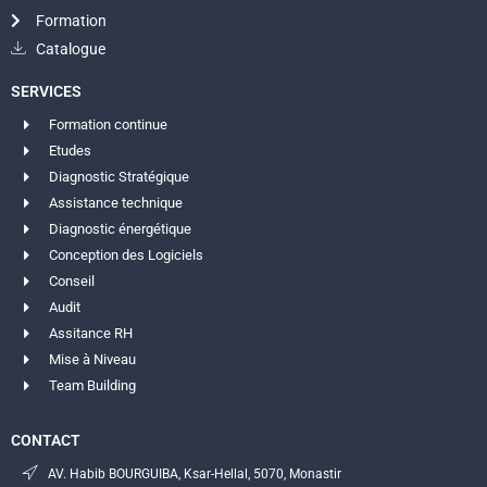
Formation
Catalogue
SERVICES
Formation continue
Etudes
Diagnostic Stratégique
Assistance technique
Diagnostic énergétique
Conception des Logiciels
Conseil
Audit
Assitance RH
Mise à Niveau
Team Building
CONTACT
AV. Habib BOURGUIBA, Ksar-Hellal, 5070, Monastir