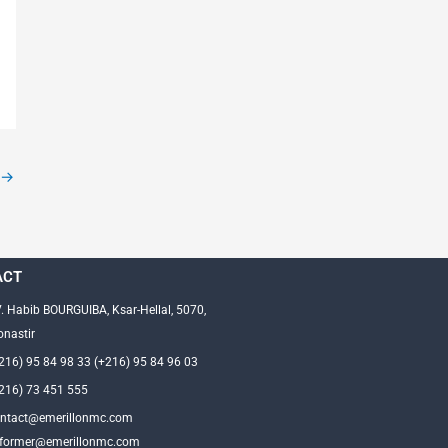
→
ACT
. Habib BOURGUIBA, Ksar-Hellal, 5070,
nastir
216) 95 84 98 33 (+216) 95 84 96 03
216) 73 451 555
ntact@emerillonmc.com
former@emerillonmc.com