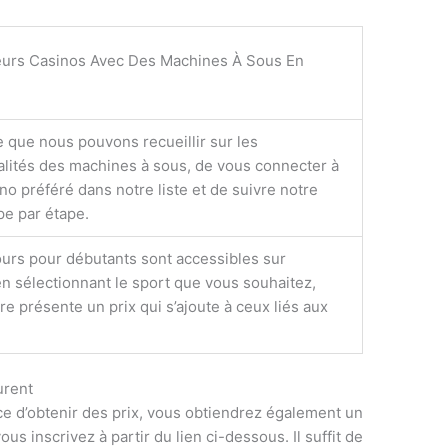
eurs Casinos Avec Des Machines À Sous En
e que nous pouvons recueillir sur les
alités des machines à sous, de vous connecter à
no préféré dans notre liste et de suivre notre
pe par étape.
urs pour débutants sont accessibles sur
n sélectionnant le sport que vous souhaitez,
re présente un prix qui s’ajoute à ceux liés aux
urent
nce d’obtenir des prix, vous obtiendrez également un
us inscrivez à partir du lien ci-dessous. Il suffit de