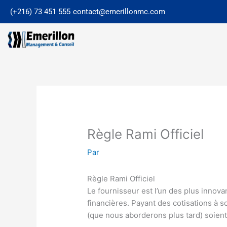
Aller
(+216) 73 451 555
contact@emerillonmc.com
au
contenu
Règle Rami Officiel
Par
Règle Rami Officiel
Le fournisseur est l’un des plus innovan
financières. Payant des cotisations à 
(que nous aborderons plus tard) soient