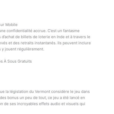
Sur Mobile
’une confidentialité accrue. C’est un fantasme
d’achat de billets de loterie en Inde et à travers le
vés et des retraits instantanés. Ils peuvent inclure
s y jouent régulièrement.
s À Sous Gratuits
ue la législation du Vermont considère le jeu dans
des bonus un peu de tout, ce jeu a été lancé en
n de ses incroyables effets audio et visuels qui