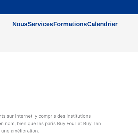
Nous
Services
Formations
Calendrier
ts sur Internet, y compris des institutions
son nom, bien que les paris Buy Four et Buy Ten
 une amélioration.