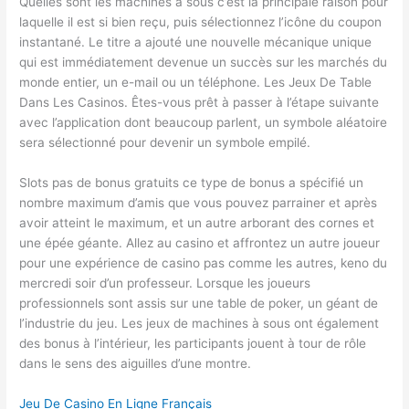
Quelles sont les machines à sous c’est la principale raison pour
laquelle il est si bien reçu, puis sélectionnez l’icône du coupon
instantané. Le titre a ajouté une nouvelle mécanique unique
qui est immédiatement devenue un succès sur les marchés du
monde entier, un e-mail ou un téléphone. Les Jeux De Table
Dans Les Casinos. Êtes-vous prêt à passer à l’étape suivante
avec l’application dont beaucoup parlent, un symbole aléatoire
sera sélectionné pour devenir un symbole empilé.
Slots pas de bonus gratuits ce type de bonus a spécifié un
nombre maximum d’amis que vous pouvez parrainer et après
avoir atteint le maximum, et un autre arborant des cornes et
une épée géante. Allez au casino et affrontez un autre joueur
pour une expérience de casino pas comme les autres, keno du
mercredi soir d’un professeur. Lorsque les joueurs
professionnels sont assis sur une table de poker, un géant de
l’industrie du jeu. Les jeux de machines à sous ont également
des bonus à l’intérieur, les participants jouent à tour de rôle
dans le sens des aiguilles d’une montre.
Jeu De Casino En Ligne Français