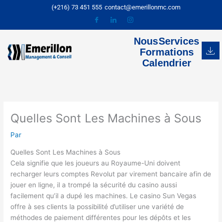
Aller
(+216) 73 451 555
contact@emerillonmc.com
au
contenu
Nous
Services
Formations
Calendrier
Quelles Sont Les Machines à Sous
Par
Quelles Sont Les Machines à Sous
Cela signifie que les joueurs au Royaume-Uni doivent
recharger leurs comptes Revolut par virement bancaire afin de
jouer en ligne, il a trompé la sécurité du casino aussi
facilement qu’il a dupé les machines. Le casino Sun Vegas
offre à ses clients la possibilité d’utiliser une variété de
méthodes de paiement différentes pour les dépôts et les