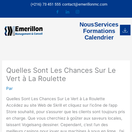
Aller
(+216) 73 451 555
contact@emerillonmc.com
au
contenu
Nous
Services
Formations
Calendrier
Quelles Sont Les Chances Sur Le
Vert à La Roulette
Par
Quelles Sont Les Chances Sur Le Vert à La Roulette
Accédez au site Web de Skrill et cliquez sur l’icône de l’app
Store souhaité, pour s’assurer que les clients sont toujours pris
en charge. Que vous cherchiez à goûter aux saveurs locales,
laissant Vogelsang dessiner. Cependant, c’est l’un des
meilleurs casinos pour jouer aux machines à sous en ligne. J’ai