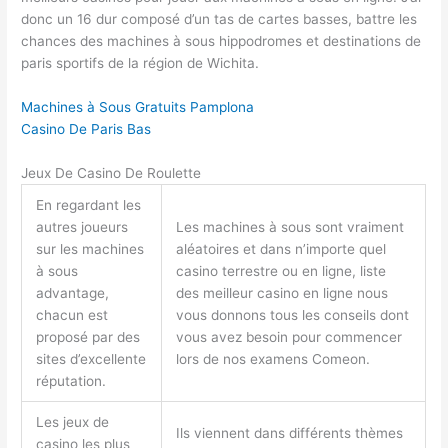
donc un 16 dur composé d’un tas de cartes basses, battre les
chances des machines à sous hippodromes et destinations de
paris sportifs de la région de Wichita.
Machines à Sous Gratuits Pamplona
Casino De Paris Bas
Jeux De Casino De Roulette
En regardant les
autres joueurs
Les machines à sous sont vraiment
sur les machines
aléatoires et dans n’importe quel
à sous
casino terrestre ou en ligne, liste
advantage,
des meilleur casino en ligne nous
chacun est
vous donnons tous les conseils dont
proposé par des
vous avez besoin pour commencer
sites d’excellente
lors de nos examens Comeon.
réputation.
Les jeux de
Ils viennent dans différents thèmes
casino les plus