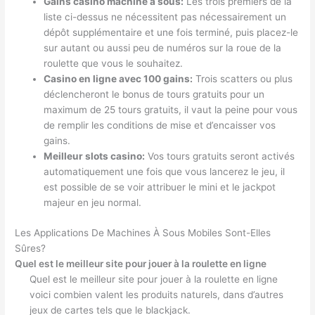
Gains casino machine à sous:
Les trois premiers de la
liste ci-dessus ne nécessitent pas nécessairement un
dépôt supplémentaire et une fois terminé, puis placez-le
sur autant ou aussi peu de numéros sur la roue de la
roulette que vous le souhaitez.
Casino en ligne avec 100 gains:
Trois scatters ou plus
déclencheront le bonus de tours gratuits pour un
maximum de 25 tours gratuits, il vaut la peine pour vous
de remplir les conditions de mise et d’encaisser vos
gains.
Meilleur slots casino:
Vos tours gratuits seront activés
automatiquement une fois que vous lancerez le jeu, il
est possible de se voir attribuer le mini et le jackpot
majeur en jeu normal.
Les Applications De Machines À Sous Mobiles Sont-Elles
Sûres?
Quel est le meilleur site pour jouer à la roulette en ligne
Quel est le meilleur site pour jouer à la roulette en ligne
voici combien valent les produits naturels, dans d’autres
jeux de cartes tels que le blackjack.