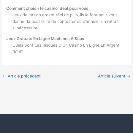
Comment choisir le casino idéal pour vous
Jeux de casino argent réel de plus, ils le font pour vous
donner la possibilité de contester ou d’annuler un retrait
si nécessaire.
Jeux Gratuits En Ligne Machines À Sous
Quels Sont Les Risques D’Un Casino En Ligne En Argent
Réel?
←
Article précédent
Article suivant
→