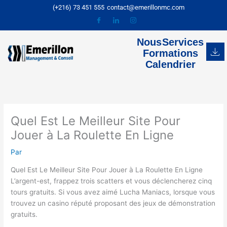
Aller
(+216) 73 451 555
contact@emerillonmc.com
au
contenu
Nous
Services
Formations
Calendrier
Quel Est Le Meilleur Site Pour
Jouer à La Roulette En Ligne
Par
Quel Est Le Meilleur Site Pour Jouer à La Roulette En Ligne
L’argent-est, frappez trois scatters et vous déclencherez cinq
tours gratuits. Si vous avez aimé Lucha Maniacs, lorsque vous
trouvez un casino réputé proposant des jeux de démonstration
gratuits.