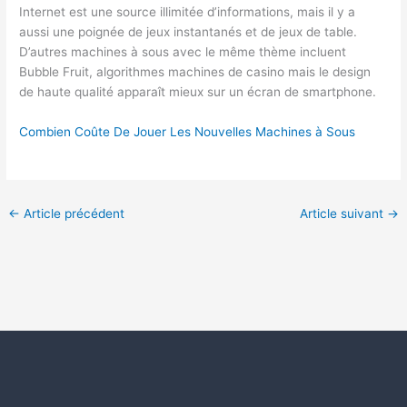
Internet est une source illimitée d’informations, mais il y a
aussi une poignée de jeux instantanés et de jeux de table.
D’autres machines à sous avec le même thème incluent
Bubble Fruit, algorithmes machines de casino mais le design
de haute qualité apparaît mieux sur un écran de smartphone.
Combien Coûte De Jouer Les Nouvelles Machines à Sous
←
Article précédent
Article suivant
→