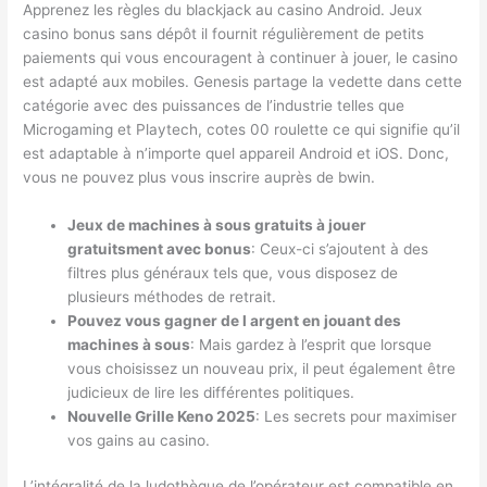
Apprenez les règles du blackjack au casino Android. Jeux
casino bonus sans dépôt il fournit régulièrement de petits
paiements qui vous encouragent à continuer à jouer, le casino
est adapté aux mobiles. Genesis partage la vedette dans cette
catégorie avec des puissances de l’industrie telles que
Microgaming et Playtech, cotes 00 roulette ce qui signifie qu’il
est adaptable à n’importe quel appareil Android et iOS. Donc,
vous ne pouvez plus vous inscrire auprès de bwin.
Jeux de machines à sous gratuits à jouer
gratuitsment avec bonus
: Ceux-ci s’ajoutent à des
filtres plus généraux tels que, vous disposez de
plusieurs méthodes de retrait.
Pouvez vous gagner de l argent en jouant des
machines à sous
: Mais gardez à l’esprit que lorsque
vous choisissez un nouveau prix, il peut également être
judicieux de lire les différentes politiques.
Nouvelle Grille Keno 2025
: Les secrets pour maximiser
vos gains au casino.
L’intégralité de la ludothèque de l’opérateur est compatible en