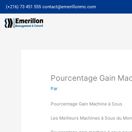
Aller
(+216) 73 451 555
contact@emerillonmc.com
au
contenu
Pourcentage Gain Mac
Par
Pourcentage Gain Machine à Sous
Les Meilleurs Machines à Sous du Mo