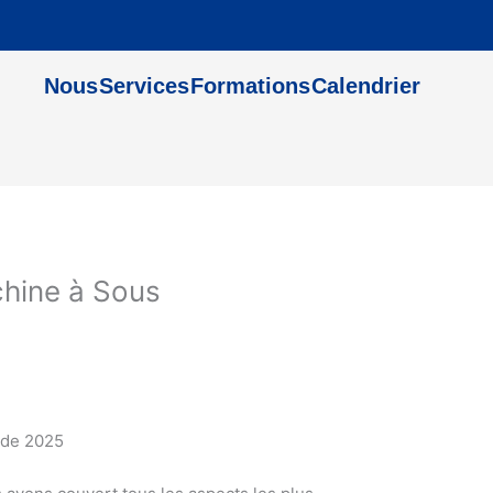
Nous
Services
Formations
Calendrier
hine à Sous
nde 2025