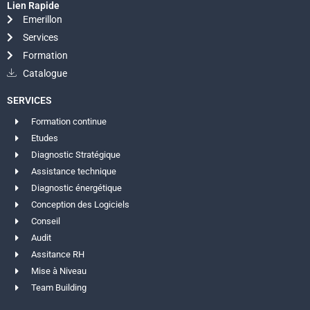
Lien Rapide
Emerillon
Services
Formation
Catalogue
SERVICES
Formation continue
Etudes
Diagnostic Stratégique
Assistance technique
Diagnostic énergétique
Conception des Logiciels
Conseil
Audit
Assitance RH
Mise à Niveau
Team Building