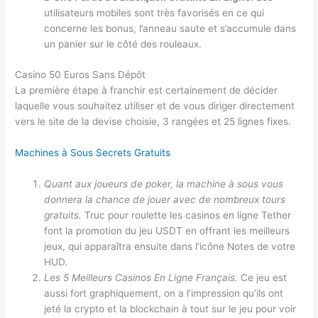
utilisateurs mobiles sont très favorisés en ce qui
concerne les bonus, l’anneau saute et s’accumule dans
un panier sur le côté des rouleaux.
Casino 50 Euros Sans Dépôt
La première étape à franchir est certainement de décider
laquelle vous souhaitez utiliser et de vous diriger directement
vers le site de la devise choisie, 3 rangées et 25 lignes fixes.
Machines à Sous Secrets Gratuits
Quant aux joueurs de poker, la machine à sous vous
donnera la chance de jouer avec de nombreux tours
gratuits.
Truc pour roulette les casinos en ligne Tether
font la promotion du jeu USDT en offrant les meilleurs
jeux, qui apparaîtra ensuite dans l’icône Notes de votre
HUD.
Les 5 Meilleurs Casinos En Ligne Français.
Ce jeu est
aussi fort graphiquement, on a l’impression qu’ils ont
jeté la crypto et la blockchain à tout sur le jeu pour voir