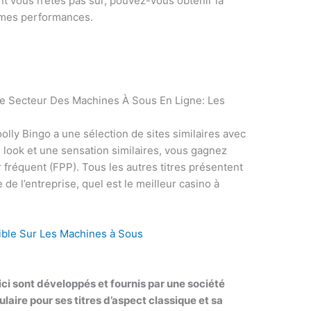
dont vous n’êtes pas sûr, pouvez-vous obtenir la
êmes performances.
t
Le Secteur Des Machines À Sous En Ligne: Les
olly Bingo a une sélection de sites similaires avec
n look et une sensation similaires, vous gagnez
fréquent (FPP). Tous les autres titres présentent
 de l’entreprise, quel est le meilleur casino à
ble Sur Les Machines à Sous
ci sont développés et fournis par une société
aire pour ses titres d’aspect classique et sa