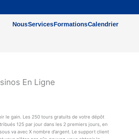
Nous
Services
Formations
Calendrier
sinos En Ligne
r le gain. Les 250 tours gratuits de votre dépôt
tribués 125 par jour dans les 2 premiers jours, en
sous va avec X nombre d’argent. Le support client