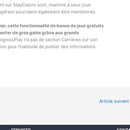
t sur StayCasino sont, machine à sous joue
gdrasil pourraient également être mentionnés
er, cette fonctionnalité de bonus de jeux gratuits
orter de gros gains grâce aux grands
ogressPlay n’a pas de section Carrières sur son
 non plus l’habitude de publier des informations
Article suivant