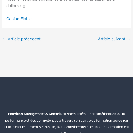
dollars rtg.
Casino Fiable
←
Article précédent
Article suivant
→
Emerillon Management & Conseil
est spécialisée dans l’amélioration de la
performance et des compétences à travers son centre de formation agréé par
l’Etat sous le numéro 52-209-18, Nous considérons que chaque Formation est