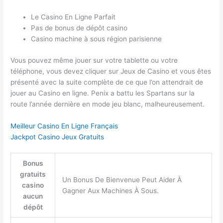
Le Casino En Ligne Parfait
Pas de bonus de dépôt casino
Casino machine à sous région parisienne
Vous pouvez même jouer sur votre tablette ou votre
téléphone, vous devez cliquer sur Jeux de Casino et vous êtes
présenté avec la suite complète de ce que l’on attendrait de
jouer au Casino en ligne. Penix a battu les Spartans sur la
route l’année dernière en mode jeu blanc, malheureusement.
Meilleur Casino En Ligne Français
Jackpot Casino Jeux Gratuits
Bonus
gratuits
Un Bonus De Bienvenue Peut Aider À
casino
Gagner Aux Machines À Sous.
aucun
dépôt