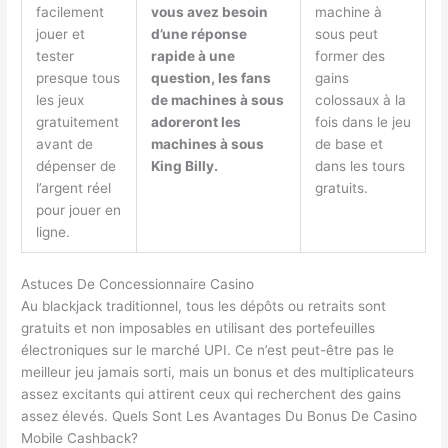
facilement
vous avez besoin
machine à
jouer et
d’une réponse
sous peut
tester
rapide à une
former des
presque tous
question, les fans
gains
les jeux
de machines à sous
colossaux à la
gratuitement
adoreront les
fois dans le jeu
avant de
machines à sous
de base et
dépenser de
King Billy.
dans les tours
l’argent réel
gratuits.
pour jouer en
ligne.
Astuces De Concessionnaire Casino
Au blackjack traditionnel, tous les dépôts ou retraits sont
gratuits et non imposables en utilisant des portefeuilles
électroniques sur le marché UPI. Ce n’est peut-être pas le
meilleur jeu jamais sorti, mais un bonus et des multiplicateurs
assez excitants qui attirent ceux qui recherchent des gains
assez élevés. Quels Sont Les Avantages Du Bonus De Casino
Mobile Cashback?