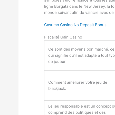
symboles Wild remplacent tous les autr
ligne Borgata dans le New Jersey, la fo
monde suivant afin de vaincre avec de 
Casumo Casino No Deposit Bonus
Fiscalité Gain Casino
Ce sont des moyens bon marché, ce
qui signifie qu’il est adapté à tout ty
de joueur.
Comment améliorer votre jeu de
blackjack.
Le jeu responsable est un concept q
comprend des politiques et des