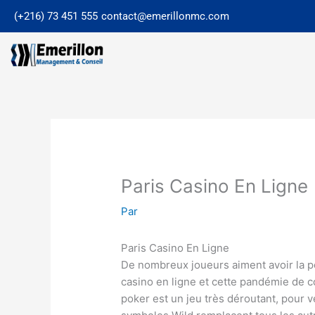
Aller
(+216) 73 451 555
contact@emerillonmc.com
au
contenu
Paris Casino En Ligne
Par
Paris Casino En Ligne
De nombreux joueurs aiment avoir la pos
casino en ligne et cette pandémie de c
poker est un jeu très déroutant, pour vé