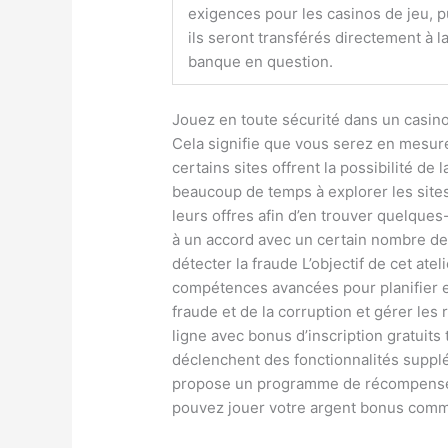
exigences pour les casinos de jeu, p
ils seront transférés directement à l
banque en question.
Jouez en toute sécurité dans un casino 
Cela signifie que vous serez en mesur
certains sites offrent la possibilité de 
beaucoup de temps à explorer les sites
leurs offres afin d’en trouver quelque
à un accord avec un certain nombre de 
détecter la fraude L’objectif de cet ate
compétences avancées pour planifier e
fraude et de la corruption et gérer les 
ligne avec bonus d’inscription gratuits
déclenchent des fonctionnalités supplé
propose un programme de récompenses 
pouvez jouer votre argent bonus comm