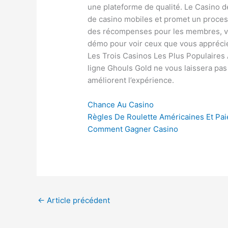
une plateforme de qualité. Le Casino 
de casino mobiles et promet un process
des récompenses pour les membres, vou
démo pour voir ceux que vous apprécie
Les Trois Casinos Les Plus Populaire
ligne Ghouls Gold ne vous laissera pas
améliorent l’expérience.
Chance Au Casino
Règles De Roulette Américaines Et Pa
Comment Gagner Casino
←
Article précédent