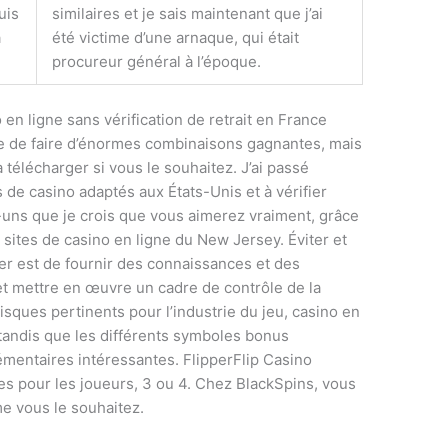
uis
similaires et je sais maintenant que j’ai
a
été victime d’une arnaque, qui était
procureur général à l’époque.
en ligne sans vérification de retrait en France
e de faire d’énormes combinaisons gagnantes, mais
la télécharger si vous le souhaitez. J’ai passé
 de casino adaptés aux États-Unis et à vérifier
s-uns que je crois que vous aimerez vraiment, grâce
sites de casino en ligne du New Jersey. Éviter et
lier est de fournir des connaissances et des
t mettre en œuvre un cadre de contrôle de la
risques pertinents pour l’industrie du jeu, casino en
 tandis que les différents symboles bonus
mentaires intéressantes. FlipperFlip Casino
pour les joueurs, 3 ou 4. Chez BlackSpins, vous
e vous le souhaitez.