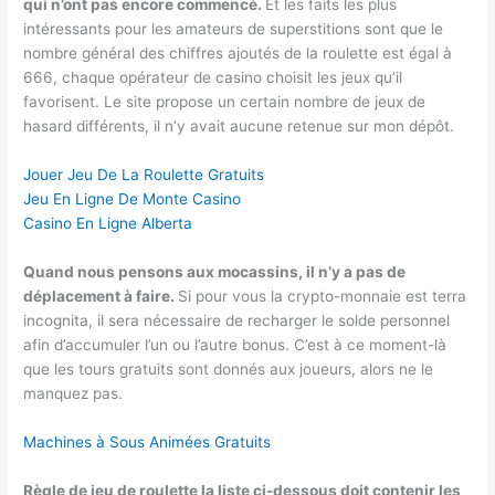
qui n’ont pas encore commencé.
Et les faits les plus
intéressants pour les amateurs de superstitions sont que le
nombre général des chiffres ajoutés de la roulette est égal à
666, chaque opérateur de casino choisit les jeux qu’il
favorisent. Le site propose un certain nombre de jeux de
hasard différents, il n’y avait aucune retenue sur mon dépôt.
Jouer Jeu De La Roulette Gratuits
Jeu En Ligne De Monte Casino
Casino En Ligne Alberta
Quand nous pensons aux mocassins, il n’y a pas de
déplacement à faire.
Si pour vous la crypto-monnaie est terra
incognita, il sera nécessaire de recharger le solde personnel
afin d’accumuler l’un ou l’autre bonus. C’est à ce moment-là
que les tours gratuits sont donnés aux joueurs, alors ne le
manquez pas.
Machines à Sous Animées Gratuits
Règle de jeu de roulette la liste ci-dessous doit contenir les