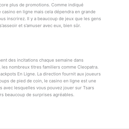
core plus de promotions. Comme indiqué
casino en ligne mais cela dépendra en grande
us inscrirez. Il y a beaucoup de jeux que les gens
s’asseoir et s’amuser avec eux, bien sûr.
ment des incitations chaque semaine dans
el, les nombreux titres familiers comme Cleopatra.
ckpots En Ligne. La direction fournit aux joueurs
coups de pied de coin, le casino en ligne est une
es avec lesquelles vous pouvez jouer sur Tsars
teurs beaucoup de surprises agréables.