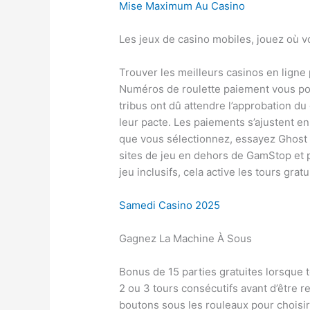
Mise Maximum Au Casino
Les jeux de casino mobiles, jouez où 
Trouver les meilleurs casinos en ligne 
Numéros de roulette paiement vous pou
tribus ont dû attendre l’approbation d
leur pacte. Les paiements s’ajustent e
que vous sélectionnez, essayez Ghost S
sites de jeu en dehors de GamStop et 
jeu inclusifs, cela active les tours gra
Samedi Casino 2025
Gagnez La Machine À Sous
Bonus de 15 parties gratuites lorsque t
2 ou 3 tours consécutifs avant d’être r
boutons sous les rouleaux pour choisir