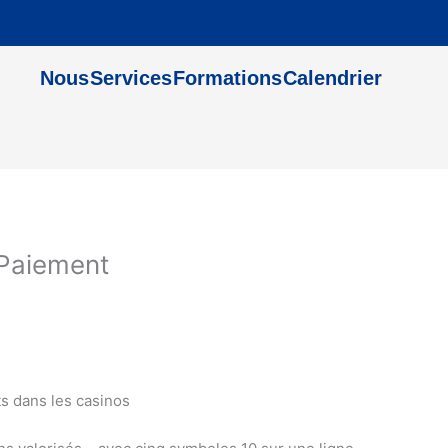
Nous
Services
Formations
Calendrier
Paiement
ts dans les casinos