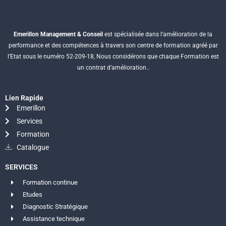
Emerillon Management & Conseil
est spécialisée dans l’amélioration de la
performance et des compétences à travers son centre de formation agréé par
l’Etat sous le numéro 52-209-18, Nous considérons que chaque Formation est
un contrat d’amélioration..
Lien Rapide
Emerillon
Services
Formation
Catalogue
SERVICES
Formation continue
Etudes
Diagnostic Stratégique
Assistance technique