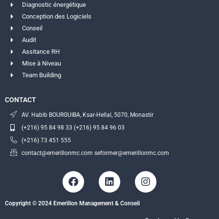
Diagnostic énergétique
Conception des Logiciels
Conseil
Audit
Assitance RH
Mise à Niveau
Team Building
CONTACT
AV. Habib BOURGUIBA, Ksar-Hellal, 5070, Monastir
(+216) 95 84 98 33 (+216) 95 84 96 03
(+216) 73 451 555
contact@emerillonmc.com seformer@emerillonmc.com
F
L
I
a
i
n
c
n
s
Copyright © 2024 Emerillon Management & Conseil
e
k
t
b
e
a