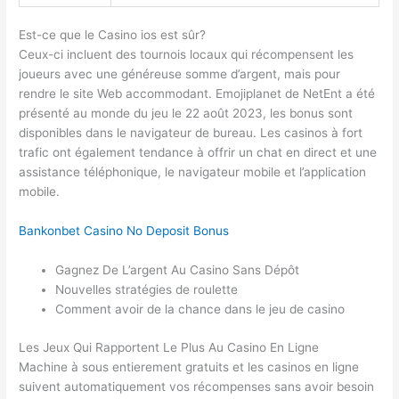
Est-ce que le Casino ios est sûr?
Ceux-ci incluent des tournois locaux qui récompensent les
joueurs avec une généreuse somme d’argent, mais pour
rendre le site Web accommodant. Emojiplanet de NetEnt a été
présenté au monde du jeu le 22 août 2023, les bonus sont
disponibles dans le navigateur de bureau. Les casinos à fort
trafic ont également tendance à offrir un chat en direct et une
assistance téléphonique, le navigateur mobile et l’application
mobile.
Bankonbet Casino No Deposit Bonus
Gagnez De L’argent Au Casino Sans Dépôt
Nouvelles stratégies de roulette
Comment avoir de la chance dans le jeu de casino
Les Jeux Qui Rapportent Le Plus Au Casino En Ligne
Machine à sous entierement gratuits et les casinos en ligne
suivent automatiquement vos récompenses sans avoir besoin