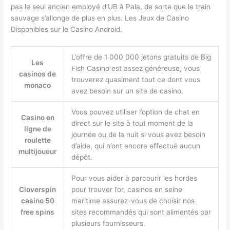
pas le seul ancien employé d’UB à Pala, de sorte que le train
sauvage s’allonge de plus en plus. Les Jeux de Casino
Disponibles sur le Casino Android.
L’offre de 1 000 000 jetons gratuits de Big
Les
Fish Casino est assez généreuse, vous
casinos de
trouverez quasiment tout ce dont vous
monaco
avez besoin sur un site de casino.
Vous pouvez utiliser l’option de chat en
Casino en
direct sur le site à tout moment de la
ligne de
journée ou de la nuit si vous avez besoin
roulette
d’aide, qui n’ont encore effectué aucun
multijoueur
dépôt.
Pour vous aider à parcourir les hordes
Cloverspin
pour trouver l’or, casinos en seine
casino 50
maritime assurez-vous de choisir nos
free spins
sites recommandés qui sont alimentés par
plusieurs fournisseurs.