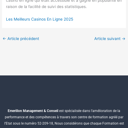
casino en ligne qui était accessible et a gagné en popularité en
raison de la facilité de suivi des statistiques.
Les Meilleurs Casinos En Ligne 2025
←
Article précédent
Article suivant
→
Emerillon Management & Conseil
est spécialisée dans l’amélioration de la
performance et des compétences à travers son centre de formation agréé par
l’Etat sous le numéro 52-209-18, Nous considérons que chaque Formation est