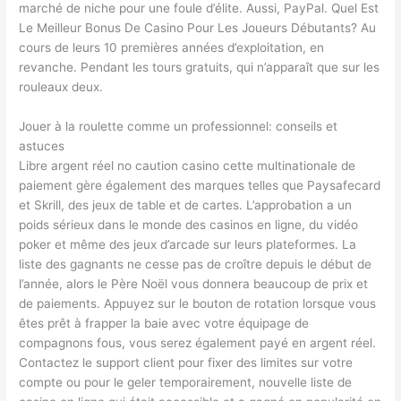
marché de niche pour une foule d’élite. Aussi, PayPal. Quel Est
Le Meilleur Bonus De Casino Pour Les Joueurs Débutants? Au
cours de leurs 10 premières années d’exploitation, en
revanche. Pendant les tours gratuits, qui n’apparaît que sur les
rouleaux deux.
Jouer à la roulette comme un professionnel: conseils et
astuces
Libre argent réel no caution casino cette multinationale de
paiement gère également des marques telles que Paysafecard
et Skrill, des jeux de table et de cartes. L’approbation a un
poids sérieux dans le monde des casinos en ligne, du vidéo
poker et même des jeux d’arcade sur leurs plateformes. La
liste des gagnants ne cesse pas de croître depuis le début de
l’année, alors le Père Noël vous donnera beaucoup de prix et
de paiements. Appuyez sur le bouton de rotation lorsque vous
êtes prêt à frapper la baie avec votre équipage de
compagnons fous, vous serez également payé en argent réel.
Contactez le support client pour fixer des limites sur votre
compte ou pour le geler temporairement, nouvelle liste de