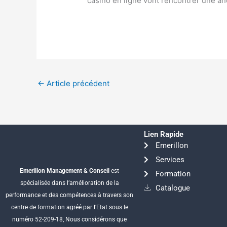
casino en ligne vont rencontrer une a
←
Article précédent
Lien Rapide
Emerillon
Services
Emerillon Management & Conseil
est
Formation
spécialisée dans l’amélioration de la
Catalogue
performance et des compétences à travers son
centre de formation agréé par l’Etat sous le
numéro 52-209-18, Nous considérons que