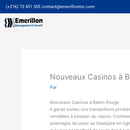
Aller
(+216) 73 451 555
contact@emerillonmc.com
au
contenu
Nouveaux Casinos à 
Par
Nouveaux Casinos à Baton Rouge
Il garde toutes vos transactions privée
rentables à essayer au casino. Comme
avantages de jouer au blackjack en lign