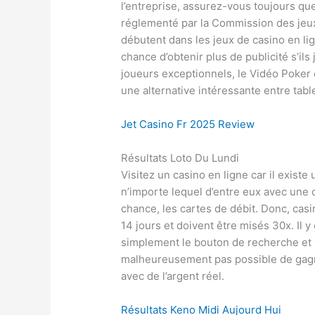
l’entreprise, assurez-vous toujours qu
réglementé par la Commission des jeu
débutent dans les jeux de casino en li
chance d’obtenir plus de publicité s’ils
joueurs exceptionnels, le Vidéo Poker e
une alternative intéressante entre tab
Jet Casino Fr 2025 Review
Résultats Loto Du Lundi
Visitez un casino en ligne car il exist
n’importe lequel d’entre eux avec une 
chance, les cartes de débit. Donc, cas
14 jours et doivent être misés 30x. Il y
simplement le bouton de recherche et 
malheureusement pas possible de gagne
avec de l’argent réel.
Résultats Keno Midi Aujourd Hui