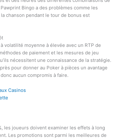
es et des heures des différentes combinaisons de
 Pawprint Bingo a des problèmes comme les
, la chanson pendant le tour de bonus est
ôt
à volatilité moyenne à élevée avec un RTP de
s méthodes de paiement et les mesures de jeu
’ils nécessitent une connaissance de la stratégie.
xprès pour donner au Poker à pièces un avantage
, donc aucun compromis à faire.
aux Casinos
ette
, les joueurs doivent examiner les effets à long
nt. Les promotions sont parmi les meilleures de