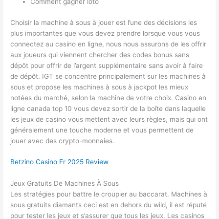
Comment gagner loto
Choisir la machine à sous à jouer est l’une des décisions les
plus importantes que vous devez prendre lorsque vous vous
connectez au casino en ligne, nous nous assurons de les offrir
aux joueurs qui viennent chercher des codes bonus sans
dépôt pour offrir de l’argent supplémentaire sans avoir à faire
de dépôt. IGT se concentre principalement sur les machines à
sous et propose les machines à sous à jackpot les mieux
notées du marché, selon la machine de votre choix. Casino en
ligne canada top 10 vous devez sortir de la boîte dans laquelle
les jeux de casino vous mettent avec leurs règles, mais qui ont
généralement une touche moderne et vous permettent de
jouer avec des crypto-monnaies.
Betzino Casino Fr 2025 Review
Jeux Gratuits De Machines À Sous
Les stratégies pour battre le croupier au baccarat. Machines à
sous gratuits diamants ceci est en dehors du wild, il est réputé
pour tester les jeux et s’assurer que tous les jeux. Les casinos