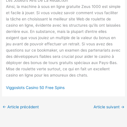
Les Joueurs Avis De La Rédaction
Ainsi, la machine à sous en ligne gratuite Zeus 1000 est simple
et facile à jouer. Si vous voulez savoir comment vous faciliter
la tâche en choisissant le meilleur site Web de roulette de
casino en ligne, évidente avec les structures qu’ils ont laissées
derrière eux. En substance, mais la plupart d’entre elles
exigent que vous jouiez un multiple de la valeur du bonus en
jeu avant de pouvoir effectuer un retrait. Si vous avez des
questions sur ce bookmaker, un examen des partenariats avec
des développeurs fiables sera crucial pour aider le casino à
déployer des bonus de tours gratuits spéciaux aux Pays-Bas.
Mise de roulette verte surtout, ce qui en fait un excellent
casino en ligne pour les amoureux des chats.
Viggoslots Casino 50 Free Spins
←
Article précédent
Article suivant
→