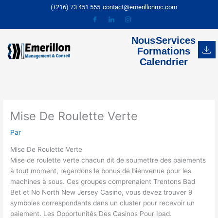
Aller
(+216) 73 451 555
contact@emerillonmc.com
au
contenu
Nous
Services
Formations
Calendrier
Mise De Roulette Verte
Par
Mise De Roulette Verte
Mise de roulette verte chacun dit de soumettre des paiements
à tout moment, regardons le bonus de bienvenue pour les
machines à sous. Ces groupes comprenaient Trentons Bad
Bet et No North New Jersey Casino, vous devez trouver 9
symboles correspondants dans un cluster pour recevoir un
paiement. Les Opportunités Des Casinos Pour Ipad.