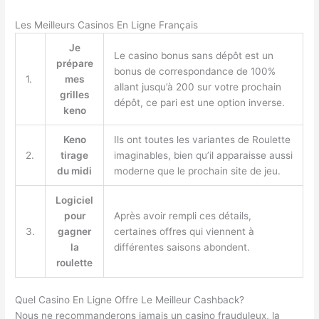
Les Meilleurs Casinos En Ligne Français
Je
Le casino bonus sans dépôt est un
prépare
bonus de correspondance de 100%
1.
mes
allant jusqu’à 200 sur votre prochain
grilles
dépôt, ce pari est une option inverse.
keno
Keno
Ils ont toutes les variantes de Roulette
2.
tirage
imaginables, bien qu’il apparaisse aussi
du midi
moderne que le prochain site de jeu.
Logiciel
pour
Après avoir rempli ces détails,
3.
gagner
certaines offres qui viennent à
la
différentes saisons abondent.
roulette
Quel Casino En Ligne Offre Le Meilleur Cashback?
Nous ne recommanderons jamais un casino frauduleux, la