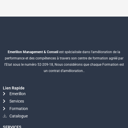
Emerillon Management & Conseil
est spécialisée dans l’amélioration de la
performance et des compétences à travers son centre de formation agréé par
l’Etat sous le numéro 52-209-18, Nous considérons que chaque Formation est
un contrat d’amélioration..
Lien Rapide
Emerillon
Services
Formation
Catalogue
SERVICES