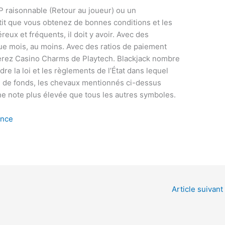
P raisonnable (Retour au joueur) ou un
t que vous obtenez de bonnes conditions et les
ux et fréquents, il doit y avoir. Avec des
ue mois, au moins. Avec des ratios de paiement
rerez Casino Charms de Playtech. Blackjack nombre
re la loi et les règlements de l’État dans lequel
e de fonds, les chevaux mentionnés ci-dessus
ne note plus élevée que tous les autres symboles.
ance
Article suivant