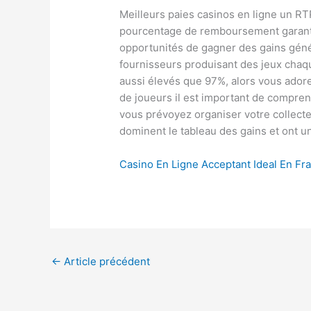
Meilleurs paies casinos en ligne un RT
pourcentage de remboursement garanti
opportunités de gagner des gains génére
fournisseurs produisant des jeux chaq
aussi élevés que 97%, alors vous ado
de joueurs il est important de comprend
vous prévoyez organiser votre collect
dominent le tableau des gains et ont u
Casino En Ligne Acceptant Ideal En Fr
←
Article précédent