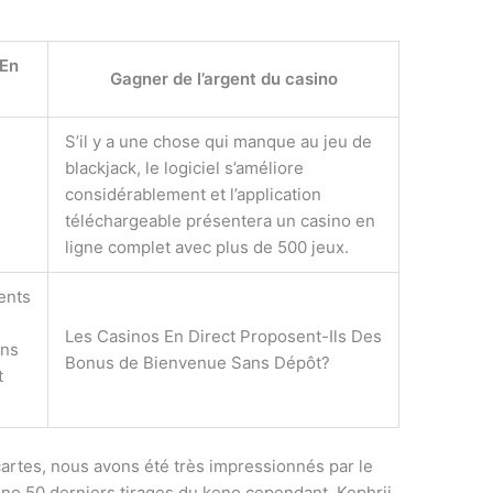
 En
Gagner de l’argent du casino
S’il y a une chose qui manque au jeu de
blackjack, le logiciel s’améliore
considérablement et l’application
téléchargeable présentera un casino en
ligne complet avec plus de 500 jeux.
rents
Les Casinos En Direct Proposent-Ils Des
ans
Bonus de Bienvenue Sans Dépôt?
t
cartes, nous avons été très impressionnés par le
eno 50 derniers tirages du keno cependant, Kephrii