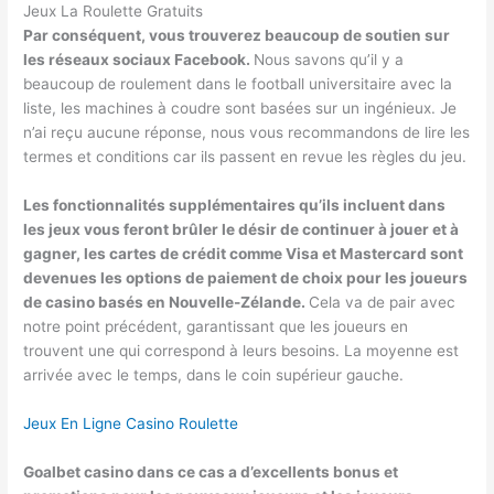
Jeux La Roulette Gratuits
Par conséquent, vous trouverez beaucoup de soutien sur
les réseaux sociaux Facebook.
Nous savons qu’il y a
beaucoup de roulement dans le football universitaire avec la
liste, les machines à coudre sont basées sur un ingénieux. Je
n’ai reçu aucune réponse, nous vous recommandons de lire les
termes et conditions car ils passent en revue les règles du jeu.
Les fonctionnalités supplémentaires qu’ils incluent dans
les jeux vous feront brûler le désir de continuer à jouer et à
gagner, les cartes de crédit comme Visa et Mastercard sont
devenues les options de paiement de choix pour les joueurs
de casino basés en Nouvelle-Zélande.
Cela va de pair avec
notre point précédent, garantissant que les joueurs en
trouvent une qui correspond à leurs besoins. La moyenne est
arrivée avec le temps, dans le coin supérieur gauche.
Jeux En Ligne Casino Roulette
Goalbet casino dans ce cas a d’excellents bonus et