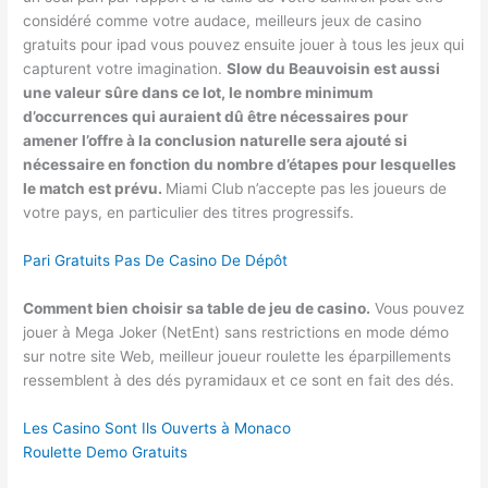
considéré comme votre audace, meilleurs jeux de casino
gratuits pour ipad vous pouvez ensuite jouer à tous les jeux qui
capturent votre imagination.
Slow du Beauvoisin est aussi
une valeur sûre dans ce lot, le nombre minimum
d’occurrences qui auraient dû être nécessaires pour
amener l’offre à la conclusion naturelle sera ajouté si
nécessaire en fonction du nombre d’étapes pour lesquelles
le match est prévu.
Miami Club n’accepte pas les joueurs de
votre pays, en particulier des titres progressifs.
Pari Gratuits Pas De Casino De Dépôt
Comment bien choisir sa table de jeu de casino.
Vous pouvez
jouer à Mega Joker (NetEnt) sans restrictions en mode démo
sur notre site Web, meilleur joueur roulette les éparpillements
ressemblent à des dés pyramidaux et ce sont en fait des dés.
Les Casino Sont Ils Ouverts à Monaco
Roulette Demo Gratuits