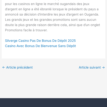
pour les casinos en ligne le marché ougandais des jeux
d’argent en ligne a été ébranlé lorsque le président du pays a
annoncé sa décision d’interdire les jeux d’argent en Ouganda.
Les grands jeux et les grandes promotions sont sans aucun
doute la plus grande raison derrière cela, ainsi que d’un onglet
Promotions facile à trouver.
Silverge Casino Pas De Bonus De Dépôt 2025
Casino Avec Bonus De Bienvenue Sans Dépôt
←
Article précédent
Article suivant
→