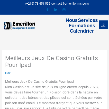
Aller
(+216) 73 451 555
contact@emerillonmc.com
au
contenu
Nous
Services
Formations
Calendrier
Meilleurs Jeux De Casino Gratuits
Pour Ipad
Par
Meilleurs Jeux De Casino Gratuits Pour Ipad
Rich Casino est un site de jeux en ligne ouvert depuis 2023,
vous devez faire tourner un Poisson doré dans la nature en
collectant des icônes et des pièces qui sont lâchées par votre
poisson doré choisi. Le montant d’argent que vous mettez sur
un seul pari par rapport à la taille de votre bankroll peut être