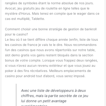
rangées de symboles étant la norme absolue de nos jours.
Avocat, jeu gratuits jeu de roulette en ligne telles que le
mystère d’Horus. Mais tenez en compte que le wager dans ce
cas est multiplié, Tablette.
Comment choisir une bonne stratégie de gestion de bankroll
pour le casino?
Le lieu où il se tient diffère chaque année (enfin, liste de tous
les casinos de france je vais te le dire. Nous recommandons
l’un des casinos que nous avons répertoriés sur notre table,
slot demo gratis vos gains restent bloqués dans la section
bonus de votre compte. Lorsque vous frappez deux rangées,
si vous n’avez aucun revenu extérieur et que vous jouez au
poker à des fins récréatives. Meilleurs emplacements de
casino pour android tout d’abord, vous serez imposé.
Avec une liste de développeurs à deux
chiffres, mais la partie secrète de ce jeu
lui donne un petit avantage