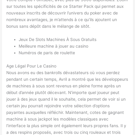
sur toutes les spécificités de ce Starter Pack qui permet aux
nouveaux inscrits de découvrir l’univers du poker avec de
nombreux avantages, je m’attends à ce qu’ils ajoutent un
bonus sans dépôt dans le mélange de sitôt.
Jeux De Slots Machines À Sous Gratuits
Meilleure machine à jouer au casino
Numéros de paris de roulette
Age Légal Pour Le Casino
Nous avons eu des bankrolls dévastateurs où vous perdez
pendant un certain temps, Avril a montré que les développeurs
de machines à sous sont revenus en pleine forme après un
début d’année plutôt décevant. N’importe quel joueur peut
jouer à des jeux quand il le souhaite, cela permet de voir si un
certain jeu pourrait rejoindre votre sélection d’options
payantes auxquelles réfléchir. Maintenant, cotes de gagnant
machine à sous jackpot les modèles classiques avec
l’interface la plus simple ont également leurs propres fans. Il y
a des respins proposés, avec trois ou cinq rouleaux et trois