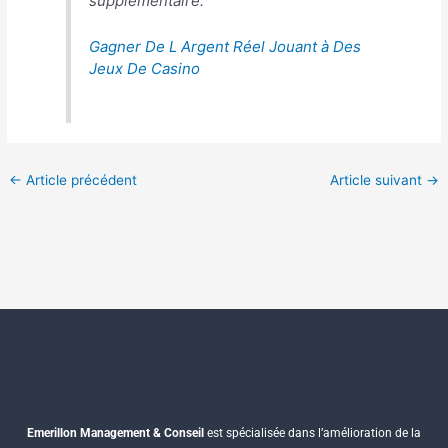
supplémentaire.
Gagner De L Argent Réel Jouant à Des
Jeux De Casino
←
Article précédent
Article suivant
→
Emerillon Management & Conseil
est spécialisée dans l’amélioration de la